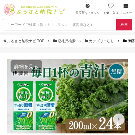
限度額をチェック
お気に入り
メニュー
検索
ふるさと納税ナビ TOP
返礼品検索
カテゴリーなし
伊藤
詳細を見る