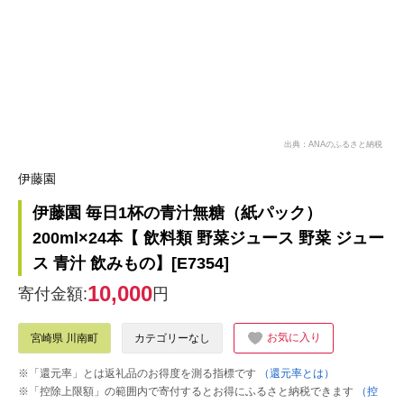
出典：ANAのふるさと納税
伊藤園
伊藤園 毎日1杯の青汁無糖（紙パック）
200ml×24本【 飲料類 野菜ジュース 野菜 ジュー
ス 青汁 飲みもの】[E7354]
10,000
寄付金額:
円
お気に入り
宮崎県 川南町
カテゴリーなし
※「還元率」とは返礼品のお得度を測る指標です
（還元率とは）
※「控除上限額」の範囲内で寄付するとお得にふるさと納税できます
（控