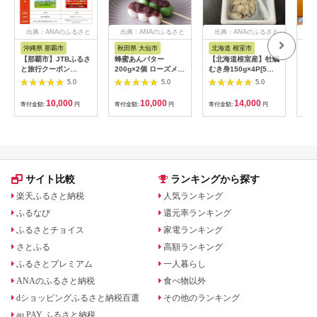
出典：ANAのふるさと
出典：ANAのふるさと
出典：ANAのふるさと
出
納税
納税
納税
沖縄県 那覇市
秋田県 大仙市
北海道 根室市
埼
【那覇市】JTBふるさ
蜂蜜あんバター
【北海道根室産】牡蠣
【2
と旅行クーポン
200g×2個 ローズメイ
むき身150g×4P[5月
予約
（3,000円分）有効期
[あんバター はちみ
下旬以降発送] A-
史！
5.0
5.0
5.0
間3年（Eメール発
つ 発酵バター あん
54007
ムの
行）｜旅行 トラベル
こ 水あめ不使用 秋
水・
10,000
10,000
14,000
寄付金額:
円
寄付金額:
円
寄付金額:
円
寄付
予約 国内旅行 JTB 宿
田県 大仙市]
約3
泊 観光 体験 旅行券
03
宿泊券 旅行予約 ホテ
ル 旅館 チケット 子供
子連れ カップル 家族
人気 おすすめ 旅行ク
ーポン 店頭 オンライ
サイト比較
ランキングから探す
ン ネット予約 電話 有
効期間3年
楽天ふるさと納税
人気ランキング
ふるなび
還元率ランキング
ふるさとチョイス
家電ランキング
さとふる
高額ランキング
ふるさとプレミアム
一人暮らし
ANAのふるさと納税
食べ物以外
dショッピングふるさと納税百選
その他のランキング
au PAY ふるさと納税