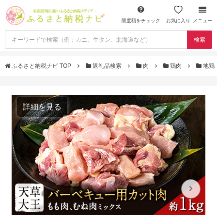
限度額をチェック
お気に入り
メニュー
検索
ふるさと納税ナビ TOP
返礼品検索
肉
鶏肉
地鶏
詳細を見る