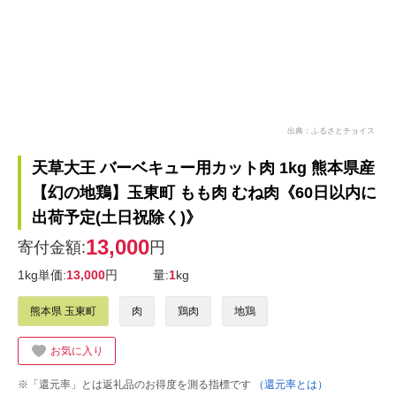
出典：ふるさとチョイス
天草大王 バーベキュー用カット肉 1kg 熊本県産
【幻の地鶏】玉東町 もも肉 むね肉《60日以内に
出荷予定(土日祝除く)》
13,000
寄付金額:
円
1kg単価:
13,000
円
量:
1
kg
熊本県 玉東町
肉
鶏肉
地鶏
お気に入り
※「還元率」とは返礼品のお得度を測る指標です
（還元率とは）