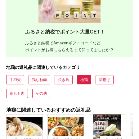
ふるさと納税でポイント大量GET！
ふるさと納税でAmazonギフトコードなど
ポイントがお得にもらえるって知ってましたか？
地鶏の返礼品に関連しているカテゴリ
手羽先
鶏むね肉
焼き鳥
地鶏
唐揚げ
鶏もも肉
その他
地鶏に関連しているおすすめの返礼品
出典：ふるさとチョイ
出典：ふるさとチョイ
出典：ふるなび
出