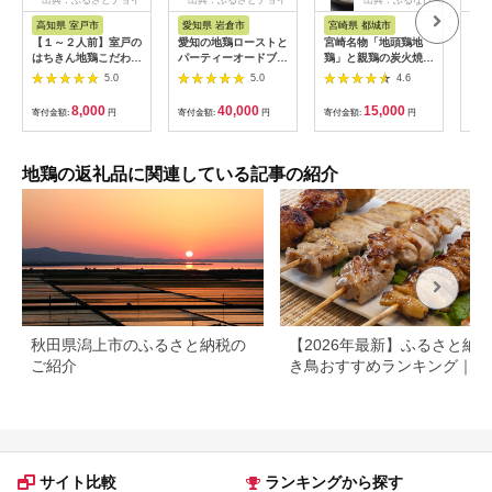
ス
ス
高知県 室戸市
愛知県 岩倉市
宮崎県 都城市
秋
【１～２人前】室戸の
愛知の地鶏ローストと
宮崎名物「地頭鶏地
85
はちきん地鶏こだわり
パーティーオードブル
鶏」と親鶏の炭火焼セ
羽ケ
鍋セット
セット
ット_MJ-7806_(都城
5.0
5.0
4.6
市) 鶏ももむね炭火焼
(じとっこ/親鳥) 各
8,000
40,000
15,000
寄付金額:
円
寄付金額:
円
寄付金額:
円
寄付
100g×4P 合計8パッ
ク 冷凍 湯煎 手軽 宮
崎定番 晩酌 おつまみ
鶏肉 おかず
地鶏の返礼品に関連している記事の紹介
秋田県潟上市のふるさと納税の
【2026年最新】ふるさと納税
ご紹介
き鳥おすすめランキング｜寄
額・内容量・産地で比較
サイト比較
ランキングから探す