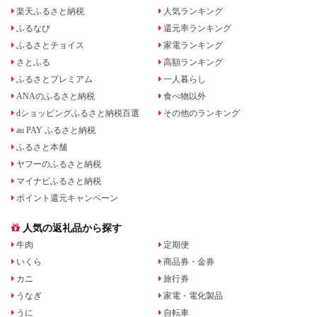
楽天ふるさと納税
人気ランキング
ふるなび
還元率ランキング
ふるさとチョイス
家電ランキング
さとふる
高額ランキング
ふるさとプレミアム
一人暮らし
ANAのふるさと納税
食べ物以外
dショッピングふるさと納税百選
その他のランキング
au PAY ふるさと納税
ふるさと本舗
ヤフーのふるさと納税
マイナビふるさと納税
ポイント還元キャンペーン
人気の返礼品から探す
牛肉
定期便
いくら
商品券・金券
カニ
旅行券
うなぎ
家電・電化製品
うに
自転車