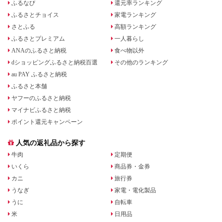
ふるなび
還元率ランキング
ふるさとチョイス
家電ランキング
さとふる
高額ランキング
ふるさとプレミアム
一人暮らし
ANAのふるさと納税
食べ物以外
dショッピングふるさと納税百選
その他のランキング
au PAY ふるさと納税
ふるさと本舗
ヤフーのふるさと納税
マイナビふるさと納税
ポイント還元キャンペーン
人気の返礼品から探す
牛肉
定期便
いくら
商品券・金券
カニ
旅行券
うなぎ
家電・電化製品
うに
自転車
米
日用品