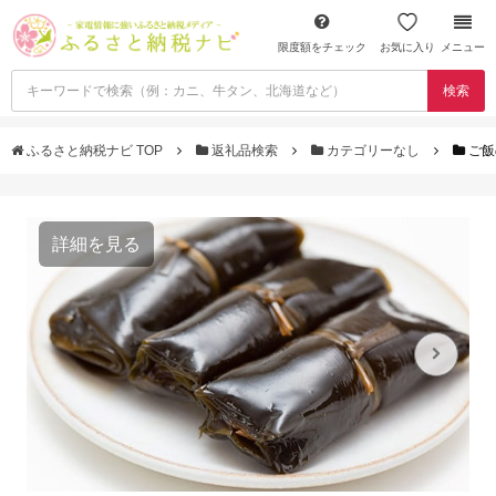
限度額をチェック
お気に入り
メニュー
検索
ふるさと納税ナビ TOP
返礼品検索
カテゴリーなし
ご飯
詳細を見る