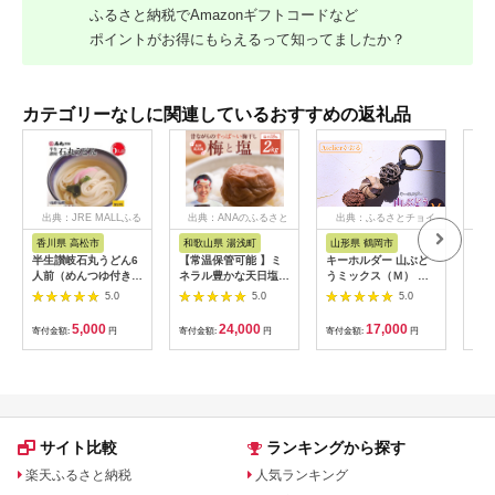
ふるさと納税でAmazonギフトコードなど
ポイントがお得にもらえるって知ってましたか？
カテゴリーなしに関連しているおすすめの返礼品
出典：JRE MALLふる
出典：ANAのふるさと
出典：ふるさとチョイ
出
さと納税
納税
ス
香川県 高松市
和歌山県 湯浅町
山形県 鶴岡市
鹿
半生讃岐石丸うどん6
【常温保管可能 】ミ
キーホルダー 山ぶど
【ふ
人前（めんつゆ付き）
ネラル豊かな天日塩だ
うミックス（Ｍ） 山
ひか
麺300g×2袋
けで漬けた無添加梅干
形県鶴岡市 アトリエ
きほ
5.0
5.0
5.0
し2kg 梅ボーイズ｜
かおる | 山葡萄 雑貨
定期
南高梅
キーホルダー ギフト
5k
5,000
24,000
17,000
寄付金額:
円
寄付金額:
円
寄付金額:
円
寄付
B201_EP6024
贈り物 お取り寄せ 返
びく
礼品
産 
飯 
ま町
サイト比較
ランキングから探す
楽天ふるさと納税
人気ランキング