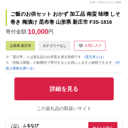
出典：ANAのふるさと納税
ご飯のお供セット おかず 加工品 南蛮 味噌 しそ
巻き 梅漬け 昆布巻 山形県 新庄市 F3S-1816
10,000
寄付金額:
円
お気に入り
山形県 新庄市
カテゴリーなし
※「還元率」とは返礼品のお得度を測る指標です
（還元率とは）
※「控除上限額」の範囲内で寄付するとお得にふるさと納税できます
（控
除上限額を調べる）
詳細を見る
この返礼品の取扱いサイト
ふるなび