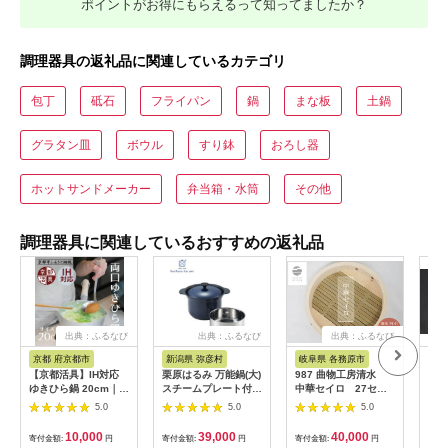
ポイントがお得にもらえるって知ってましたか？
調理器具の返礼品に関連しているカテゴリ
包丁
砥石
フライパン
鍋
まな板
土鍋
グラタン皿
ボウル
すり鉢
おろし器
ホットサンドメーカー
弁当箱・水筒
その他
調理器具に関連しているおすすめの返礼品
出典：ふるなび
出典：ふるなび
出典：ふるなび
京都 府京都市
新潟県 弥彦村
岐阜県 各務原市
静
【京都活具】IH対応
栗原はるみ 万能鍋(大)
987 曲物工房清水
【新
ゆきひら鍋 20cm｜調
スチームプレート付き
中華セイロ 27セン
新
理器具 人気ブランド
(ネイビー) 径約20cm
チ 身
PR
5.0
5.0
5.0
こだわりのキッチンア
ガス･IH対応 | 鍋 新潟
用）
イテム 鍋
県 弥彦村
丁 
10,000
39,000
40,000
寄付金額:
円
寄付金額:
円
寄付金額:
円
寄付
キッ