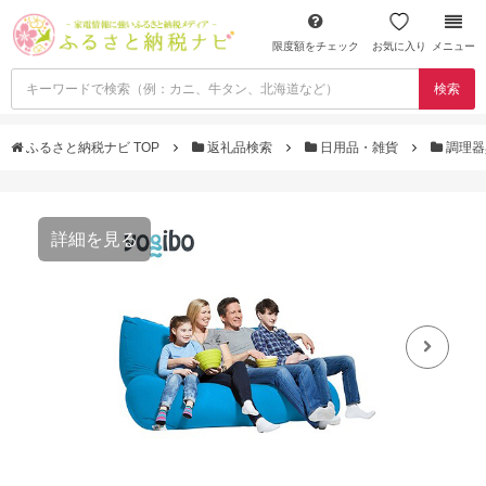
限度額をチェック
お気に入り
メニュー
検索
ふるさと納税ナビ TOP
返礼品検索
日用品・雑貨
調理
詳細を見る