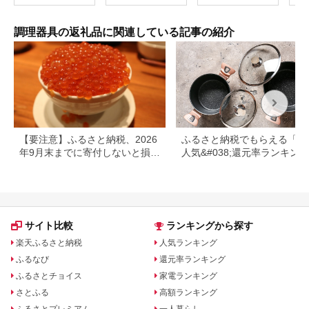
調理器具の返礼品に関連している記事の紹介
【要注意】ふるさと納税、2026
ふるさと納税でもらえる「鍋
年9月末までに寄付しないと損す
人気&#038;還元率ランキング
る可能性大｜10月からの制度変
更を解説
サイト比較
ランキングから探す
楽天ふるさと納税
人気ランキング
ふるなび
還元率ランキング
ふるさとチョイス
家電ランキング
さとふる
高額ランキング
ふるさとプレミアム
一人暮らし