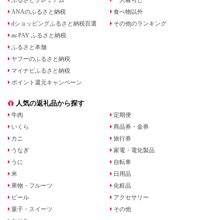
ANAのふるさと納税
食べ物以外
dショッピングふるさと納税百選
その他のランキング
au PAY ふるさと納税
ふるさと本舗
ヤフーのふるさと納税
マイナビふるさと納税
ポイント還元キャンペーン
人気の返礼品から探す
牛肉
定期便
いくら
商品券・金券
カニ
旅行券
うなぎ
家電・電化製品
うに
自転車
米
日用品
果物・フルーツ
化粧品
ビール
アクセサリー
菓子・スイーツ
その他