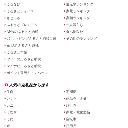
ふるなび
還元率ランキング
ふるさとチョイス
家電ランキング
さとふる
高額ランキング
ふるさとプレミアム
一人暮らし
ANAのふるさと納税
食べ物以外
dショッピングふるさと納税百選
その他のランキング
au PAY ふるさと納税
ふるさと本舗
ヤフーのふるさと納税
マイナビふるさと納税
ポイント還元キャンペーン
人気の返礼品から探す
牛肉
定期便
いくら
商品券・金券
カニ
旅行券
うなぎ
家電・電化製品
うに
自転車
米
日用品