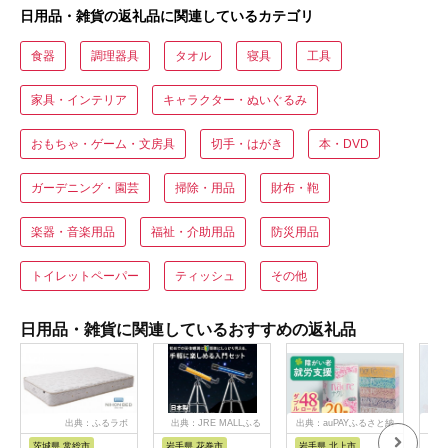
日用品・雑貨の返礼品に関連しているカテゴリ
食器
調理器具
タオル
寝具
工具
家具・インテリア
キャラクター・ぬいぐるみ
おもちゃ・ゲーム・文房具
切手・はがき
本・DVD
ガーデニング・園芸
掃除・用品
財布・鞄
楽器・音楽用品
福祉・介助用品
防災用品
トイレットペーパー
ティッシュ
その他
日用品・雑貨に関連しているおすすめの返礼品
出典：ふるラボ
出典：JRE MALLふる
出典：auPAYふるさと納
出
さと納税
税
茨城県 常総市
岩手県 花巻市
岩手県 北上市
岐