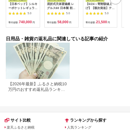
【日本ベッド】シルキ
屈折式天体望遠鏡 レ
【6/24～寄附額値上
イホ
ーポケットレギュラー
グルス60 日本製 初心
げ】【順次発送】ティ
菓子
11334 シングル 日本
者用 スマホ撮影 (カラ
ッシュペーパー 20箱
5.0
5.0
5.0
ベッド シルキーポケ
ー：オレンジ）
＆ トイレットロール
ットレギュラー シン
【1835-2】
(ダブル) 48個 福祉施
740,000
58,000
21,500
寄付金額:
円
寄付金額:
円
寄付金額:
円
寄付
グル 通気性 ロングセ
設支援 日用品 常備品
ラー 放湿性 ※沖縄
備蓄品 box ちり紙 テ
県・離島への配送不可
ィシュー ボックステ
ィッシュ パルプ
日用品・雑貨の返礼品に関連している記事の紹介
100％ 無香料 1箱
400枚 東北産 製造元
北上市 トイレットペ
ーパー ダブル シング
ル 岩手県 北上市
E0292R0806-13
【2026年最新】ふるさと納税10
万円のおすすめ返礼品ランキン
グ｜食品・家電・日用品を厳選
サイト比較
ランキングから探す
楽天ふるさと納税
人気ランキング