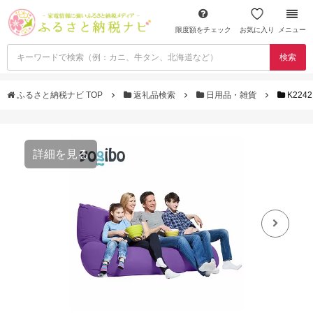
限度額をチェック
お気に入り
メニュー
検索
ふるさと納税ナビ TOP
返礼品検索
日用品・雑貨
K224
詳細を見る