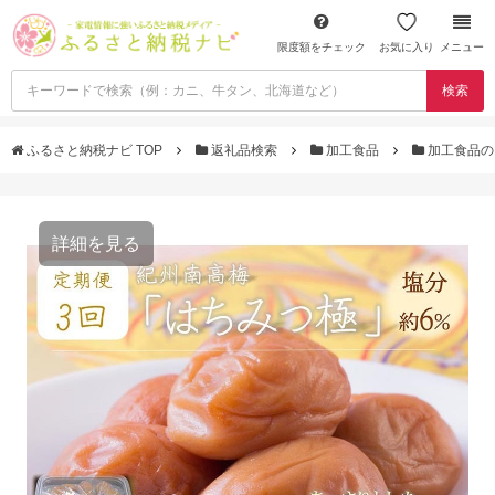
限度額をチェック
お気に入り
メニュー
検索
ふるさと納税ナビ TOP
返礼品検索
加工食品
加工食品の
詳細を見る