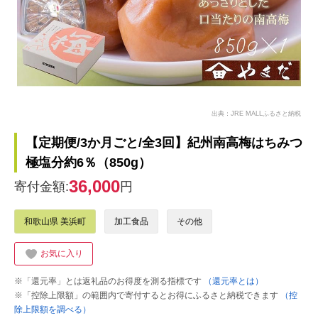
出典：JRE MALLふるさと納税
【定期便/3か月ごと/全3回】紀州南高梅はちみつ
極塩分約6％（850g）
36,000
寄付金額:
円
和歌山県 美浜町
加工食品
その他
お気に入り
※「還元率」とは返礼品のお得度を測る指標です
（還元率とは）
※「控除上限額」の範囲内で寄付するとお得にふるさと納税できます
（控
除上限額を調べる）