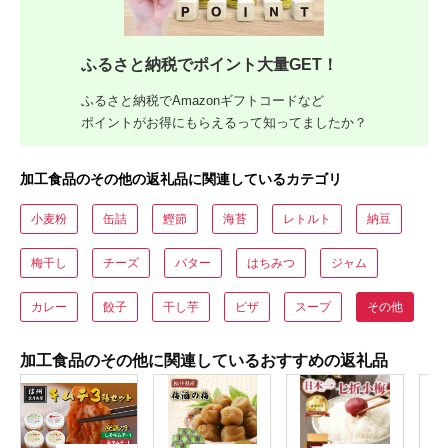
ふるさと納税でポイント大量GET！
ふるさと納税でAmazonギフトコードなど
ポイントがお得にもらえるって知ってましたか？
加工食品のその他の返礼品に関連しているカテゴリ
小麦粉
缶詰
鰹節
海苔
レトルト
納豆
梅干し
チーズ
バター
はちみつ
ジャム
カレー
餃子
干し芋
ピザ
スープ
その他
加工食品のその他に関連しているおすすめの返礼品