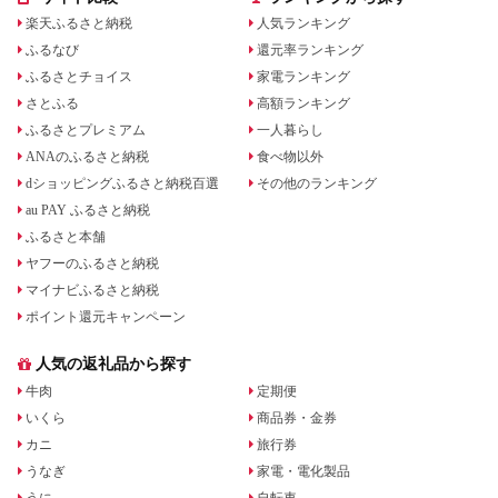
楽天ふるさと納税
人気ランキング
ふるなび
還元率ランキング
ふるさとチョイス
家電ランキング
さとふる
高額ランキング
ふるさとプレミアム
一人暮らし
ANAのふるさと納税
食べ物以外
dショッピングふるさと納税百選
その他のランキング
au PAY ふるさと納税
ふるさと本舗
ヤフーのふるさと納税
マイナビふるさと納税
ポイント還元キャンペーン
人気の返礼品から探す
牛肉
定期便
いくら
商品券・金券
カニ
旅行券
うなぎ
家電・電化製品
うに
自転車