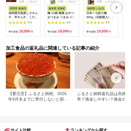
出典：ふるなび
出典：ふるなび
出典：ふるなび
長野県 東御市
福井県 若狭町
福岡県 八女市
和
信州望月高原しそキム
梅 10袋 梅酒 おやつ
日本一七折小梅
梅
チ、辛キムチ、こだわ
おつまみ つまみ ジャ
300g（化粧箱入）
1.
りキムチ3種セット |
ム 梅
011-002
【和
5.0
5.0
5.0
国産キムチ 白菜キム
チ 発酵食品 漬物 信州
10,000
19,000
10,000
寄付金額:
円
寄付金額:
円
寄付金額:
円
寄付
キムチ 自家製キムチ
国産キムチ
加工食品の返礼品に関連している記事の紹介
【要注意】ふるさと納税、2026
ふるさと納税返礼品は高換金
年9月末までに寄付しないと損す
率？換金しやすい？換金の可
る可能性大｜10月からの制度変
について
更を解説
サイト比較
ランキングから探す