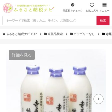
限度額をチェック
お気に入り
メニュー
検索
ふるさと納税ナビ TOP
返礼品検索
カテゴリーなし
寺尾
詳細を見る