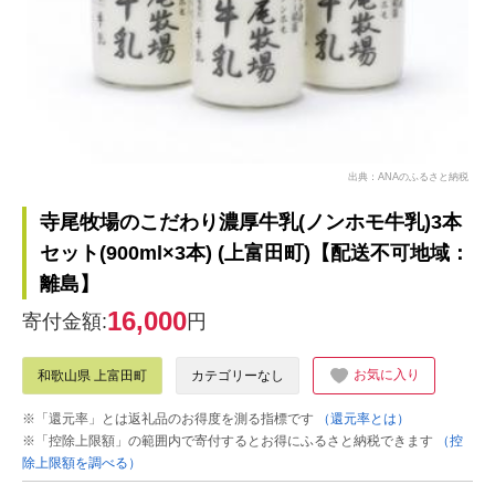
出典：ANAのふるさと納税
寺尾牧場のこだわり濃厚牛乳(ノンホモ牛乳)3本
セット(900ml×3本) (上富田町)【配送不可地域：
離島】
16,000
寄付金額:
円
お気に入り
和歌山県 上富田町
カテゴリーなし
※「還元率」とは返礼品のお得度を測る指標です
（還元率とは）
※「控除上限額」の範囲内で寄付するとお得にふるさと納税できます
（控
除上限額を調べる）