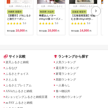
出典：ANAのふるさと
出典：ANAのふるさと
出典：ANAのふるさと
出
納税
納税
納税
沖縄県 那覇市
秋田県 大仙市
北海道 根室市
埼
【那覇市】JTBふるさ
蜂蜜あんバター
【北海道根室産】牡蠣
【2
と旅行クーポン
200g×2個 ローズメイ
むき身150g×4P[5月
予約
（3,000円分）有効期
[あんバター はちみ
下旬以降発送] A-
史！
5.0
5.0
5.0
間3年（Eメール発
つ 発酵バター あん
54007
ムの
行）｜旅行 トラベル
こ 水あめ不使用 秋
水・
10,000
10,000
14,000
寄付金額:
円
寄付金額:
円
寄付金額:
円
寄付
予約 国内旅行 JTB 宿
田県 大仙市]
約3
泊 観光 体験 旅行券
03
宿泊券 旅行予約 ホテ
ル 旅館 チケット 子供
子連れ カップル 家族
人気 おすすめ 旅行ク
ーポン 店頭 オンライ
サイト比較
ランキングから探す
ン ネット予約 電話 有
効期間3年
楽天ふるさと納税
人気ランキング
ふるなび
還元率ランキング
ふるさとチョイス
家電ランキング
さとふる
高額ランキング
ふるさとプレミアム
一人暮らし
ANAのふるさと納税
食べ物以外
dショッピングふるさと納税百選
その他のランキング
au PAY ふるさと納税