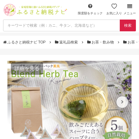
限度額をチェック
お気に入り
メニュー
検索
ふるさと納税ナビ TOP
返礼品検索
お茶・飲み物
お茶・
詳細を見る