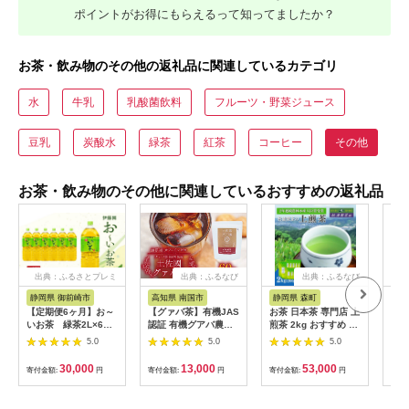
ポイントがお得にもらえるって知ってましたか？
お茶・飲み物のその他の返礼品に関連しているカテゴリ
水
牛乳
乳酸菌飲料
フルーツ・野菜ジュース
豆乳
炭酸水
緑茶
紅茶
コーヒー
その他
お茶・飲み物のその他に関連しているおすすめの返礼品
出典：ふるさとプレミ
出典：ふるなび
出典：ふるなび
アム
静岡県 御前崎市
高知県 南国市
静岡県 森町
静
【定期便6ヶ月】お～
【グァバ茶】有機JAS
お茶 日本茶 専門店 上
【訳
いお茶 緑茶2L×6本
認証 有機グアバ農園
煎茶 2kg おすすめ お
焙煎
［おーいお茶 ペット
の土佐國グァバ茶
茶
務用
5.0
5.0
5.0
ボトル 2リットル ケ
（2g×30包）国産有機
ース 箱 伊藤園 静岡］
栽培の葉100％
30,000
13,000
53,000
寄付金額:
円
寄付金額:
円
寄付金額:
円
寄付
222232_AT022