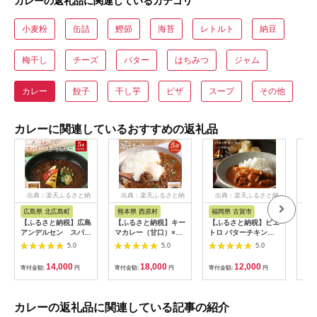
カレーの返礼品に関連しているカテゴリ
小麦粉
缶詰
鰹節
海苔
レトルト
納豆
梅干し
チーズ
バター
はちみつ
ジャム
カレー
餃子
干し芋
ピザ
スープ
その他
カレーに関連しているおすすめの返礼品
出典：楽天ふるさと納
出典：楽天ふるさと納
出典：楽天ふるさと納
出
税
税
税
広島県 北広島町
熊本県 西原村
福岡県 古賀市
東
【ふるさと納税】広島
【ふるさと納税】キー
【ふるさと納税】ピエ
【ふ
アンデルセン スパイ
マカレー（甘口）×5
トロ バターチキンカ
凍】
シービーフカレー（芸
個セット（180g×5
レー 4食セット 4人前
カレ
5.0
5.0
5.0
北りんご入り）5袋セ
袋）計900g キーマ カ
宮崎県産銘柄鶏 森林
総菜
ット
レー レトルトカレー
どり 国産野菜 レトル
ガン
14,000
18,000
12,000
寄付金額:
円
寄付金額:
円
寄付金額:
円
寄付
レトルト食品 小麦粉
ト チキンカレー 送料
物性
不使用 簡単調理 温め
無料 メール便
控え
るだけ 九州 熊本県 西
原村 送料無料
カレーの返礼品に関連している記事の紹介