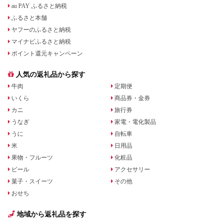
au PAY ふるさと納税
ふるさと本舗
ヤフーのふるさと納税
マイナビふるさと納税
ポイント還元キャンペーン
人気の返礼品から探す
牛肉
定期便
いくら
商品券・金券
カニ
旅行券
うなぎ
家電・電化製品
うに
自転車
米
日用品
果物・フルーツ
化粧品
ビール
アクセサリー
菓子・スイーツ
その他
おせち
地域から返礼品を探す