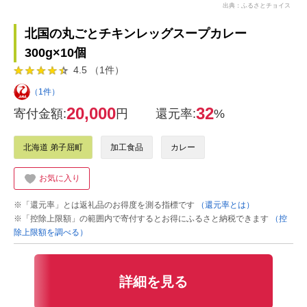
出典：ふるさとチョイス
北国の丸ごとチキンレッグスープカレー
300g×10個
4.5 （1件）
（1件）
20,000
32
寄付金額:
円
還元率:
%
北海道 弟子屈町
加工食品
カレー
お気に入り
※「還元率」とは返礼品のお得度を測る指標です
（還元率とは）
※「控除上限額」の範囲内で寄付するとお得にふるさと納税できます
（控
除上限額を調べる）
詳細を見る