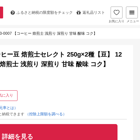
ふるさと納税の
限度額をチェック
返礼品リスト
お気に入り
メニュー
-0007 【コーヒー 焙煎士 浅煎り 深煎り 甘味 酸味 コク】
豆 焙煎士セレクト 250g×2種【豆】 12
ヒー 焙煎士 浅煎り 深煎り 甘味 酸味 コク】
気に入り
元率とは）
と納税できます
（控除上限額を調べる）
詳細を見る