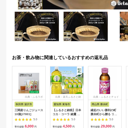
お茶・飲み物に関連しているおすすめの返礼品
出典：ふるラボ
出典：楽天ふるさと納
出典：ふるさとチョイ
税
ス
秋田県 湯沢市
愛知県 東海市
岡山県 勝央町
三関産りんごジュース
【ふるさと納税】日本
縁起のいい勝利の町
10個[J7801]
コカ・コーラ 綾鷹 緑
勝央町から贈る リポ
茶 2L 6本 ペットボト
ビタンfine 50本セッ
5.0
5.0
5.0
ル ケース
ト 女性向け 大正製薬
6,000
4,500
29,000
【1721645】
医薬部外品 _S105
寄付金額:
円
寄付金額:
円
寄付金額:
円