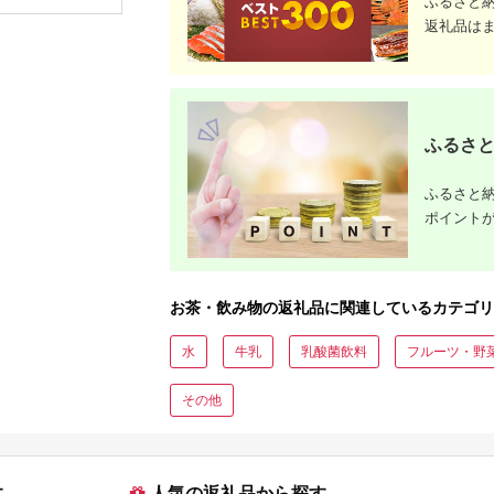
ふるさと
と納税 ふるさと ぶど
う ブドウ 葡萄 ビネガ
返礼品は
ー 飲む酢 お酢 山梨県
山梨市 山梨 人気 送料
無料【1336551】
ふるさと
ふるさと納
ポイント
お茶・飲み物の返礼品に関連しているカテゴリ
水
牛乳
乳酸菌飲料
フルーツ・野
その他
す
人気の返礼品から探す