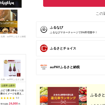
この
ふるなび
ふるなびマネーチャージで5%即増量中！
出典：auPAYふるさと納税
ふるさとチョイス
auPAYふるさと納税
出典：auPAYふるさと納
出典：ふるさとプレミ
出典：ふるさとパレッ
出典：ふ
税
アム
ト
山梨県 山梨市
北海道 沼田町
北海道 中頓別町
茨城県 守
ぶどう酢 2本セットお
契約農家が露地栽培し
自家焙煎珈琲 イルガ
【定期便
酢のイメージを変える
た完熟トマトケチャッ
チェフェ（豆） 300g
ヒドライ
ふるさと
熟成飲む酢!ドリンク
プ（320g瓶×4個）保
500ml×
5.0
5.0
5.0
ビネガーぶどう (7倍
存料 無添加 国産 北海
ス
24,000
13,000
10,000
7
濃縮タイプ)_ ふるさ
道産 n-0080
寄付金額:
円
寄付金額:
円
寄付金額:
円
寄付金額: