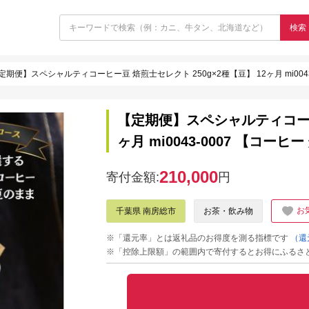
検索
定期便】スペシャルティコーヒー豆 焙煎士セレクト 250g×2種【豆】 12ヶ月 mi0043
【定期便】スペシャルティコーヒー
ヶ月 mi0043-0007 【コー
210,000
寄付金額:
円
お
千葉県 南房総市
お茶・飲み物
※「還元率」とは返礼品のお得度を測る指標です
（還
※「控除上限額」の範囲内で寄付するとお得にふるさ