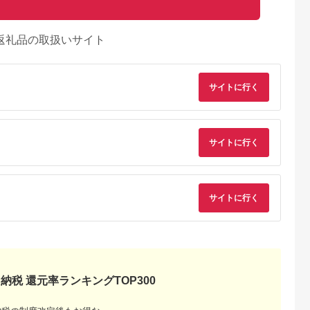
返礼品の取扱いサイト
サイトに行く
サイトに行く
サイトに行く
るさとプレミ
出典：楽天ふるさと納
出典：ふるなび
出典：auPAYふるさと
アム
税
谷市
兵庫県 福崎町
岡山県 備前市
福岡県 大牟田市
5か月】アサ
【ふるさと納税】【最
チオビタ・ドリンク
大正製薬 リポビタ
ゼロ
速10日以内発送】 炭
（100mL×50本）
Dスーパー 50本セ
納税 還元率ランキングTOP300
24本 1ケー
酸水 缶 500ml×24本
【指定医薬部外品 栄
ト【1113825】
5.0
5.0
5.0
5.0
ボトル缶 飲料 飲み
養ドリンク タウリン
5,000
10,000
17,000
56,000
物 お水 炭酸飲料 お酒
1000mg配合】
円
寄付金額:
円
寄付金額:
円
寄付金額:
円