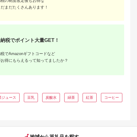
納税の制度改定後もお得な
サワー シロップ 果実
酢 割りもの ストック
まだまだたくさんあります！
まとめ買い 持ち歩き
納税でポイント大量GET！
税でAmazonギフトコードなど
がお得にもらえるって知ってましたか？
菜ジュース
豆乳
炭酸水
緑茶
紅茶
コーヒー
地域から返礼品を探す