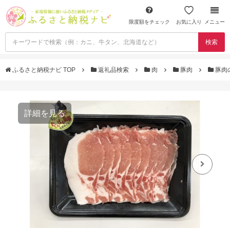
限度額をチェック
お気に入り
メニュー
検索
ふるさと納税ナビ TOP
返礼品検索
肉
豚肉
豚肉
詳細を見る