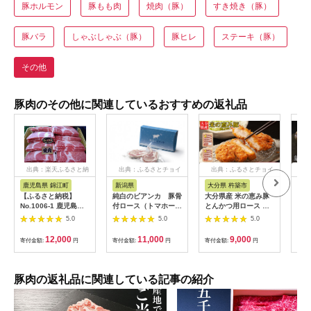
豚ホルモン
豚もも肉
焼肉（豚）
すき焼き（豚）
豚バラ
しゃぶしゃぶ（豚）
豚ヒレ
ステーキ（豚）
その他
豚肉のその他に関連しているおすすめの返礼品
出典：楽天ふるさと納
出典：ふるさとチョイ
出典：ふるさとチョイ
出
税
ス
ス
鹿児島県 錦江町
新潟県
大分県 杵築市
京
【ふるさと納税】
純白のビアンカ 豚骨
大分県産 米の恵み豚
【岡
No.1006-1 鹿児島県
付ロース（トマホー
とんかつ用ロース 計
ス】
産 黒豚肩ロース焼肉
ク）
900g（450g×2p） 国
ロー
5.0
5.0
5.0
産 人気 冷凍 豚肉 米
｜低
の恵み とんかつ ロー
ポー
12,000
11,000
9,000
寄付金額:
円
寄付金額:
円
寄付金額:
円
寄付
ス ＜130-018＞
［ 
キ 
気 
プレ
豚肉の返礼品に関連している記事の紹介
取り
料 