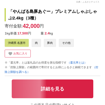
出典：ふるさとチョイス
「やんばる島豚あぐー」プレミアムしゃぶしゃ
ぶ2.4kg（3種）
42,000
寄付金額:
円
1kg単価:
17,500
円
量:
2.4
kg
沖縄県 名護市
肉
豚肉
その他
お気に入り
※「還元率」とは返礼品のお得度を測る指標です
（還元率とは）
※「控除上限額」の範囲内で寄付するとお得にふるさと納税できます
（控
除上限額を調べる）
詳細を見る
この返礼品の取扱いサイト