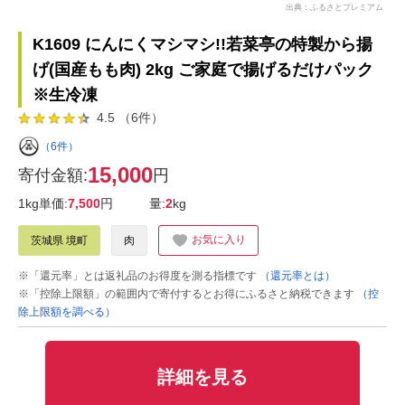
出典：ふるさとプレミアム
K1609 にんにくマシマシ!!若菜亭の特製から揚
げ(国産もも肉) 2kg ご家庭で揚げるだけパック
※生冷凍
4.5 （6件）
（6件）
15,000
寄付金額:
円
1kg単価:
7,500
円
量:
2
kg
お気に入り
茨城県 境町
肉
※「還元率」とは返礼品のお得度を測る指標です
（還元率とは）
※「控除上限額」の範囲内で寄付するとお得にふるさと納税できます
（控
除上限額を調べる）
詳細を見る