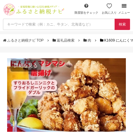
限度額をチェック
お気に入り
メニュー
検索
ふるさと納税ナビ TOP
返礼品検索
肉
K1609 にんに
詳細を見る