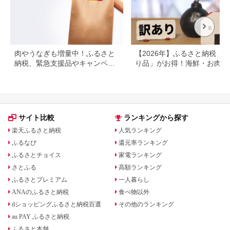
さと納税 [BX145-NT]
肉やうなぎも増量中！ふるさと
【2026年】ふるさと納税「
納税、緊急支援品やキャンペー
り品」がお得！海鮮・お肉・
ン中の返礼品
イーツ返礼品特集
サイト比較
ランキングから探す
楽天ふるさと納税
人気ランキング
ふるなび
還元率ランキング
ふるさとチョイス
家電ランキング
さとふる
高額ランキング
ふるさとプレミアム
一人暮らし
ANAのふるさと納税
食べ物以外
dショッピングふるさと納税百選
その他のランキング
au PAY ふるさと納税
ふるさと本舗