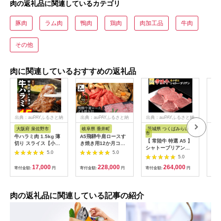
肉の返礼品に関連しているカテゴリ
豚肉
ラム肉
鴨肉
鶏肉
肉加工品
牛肉
その他
肉に関連しているおすすめの返礼品
出典：auPAYふるさと納
出典：auPAYふるさと納
出典：auPAYふるさと納
出典
税
税
税
大阪府 泉佐野市
岐阜県 垂井町
茨城県 つくばみらい
宮
市
牛ハラミ肉 1.5kg 薄
A5飛騨牛肩ロースす
高原
【 常陸牛 特選 A5 】
切り スライス【小分
き焼き用12か月コー
の華
シャトーブリアン
け 500g×3 訳あり サ
ス
ス＆
5.0
5.0
200g ×5枚 ( 1kg ) (茨
イズ不揃い 秘伝の赤
5.0
1k
城県共通返礼品) ステ
タレ漬け 牛肉 焼肉用
ンラ
17,000
228,000
264,000
寄付金額:
円
寄付金額:
円
ーキ ヒレ 和牛 牛肉
寄付金額:
円
寄付
焼くだけ 小分け BBQ
TF0
高級 希少部位 極厚カ
やきにく 数量限定】
ット ひたち牛 シャト
G4719
ブリ A4 高級肉 ギフ
肉の返礼品に関連している記事の紹介
ト ブランド牛 国産 お
取り寄せ 黒毛和牛 お
祝い ステーキ肉 コン
ペ ヒレ肉の中心 ふる