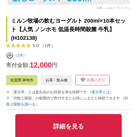
出典：ふるさとプレミアム
ミルン牧場の飲むヨーグルト 200ml×10本セッ
ト【人気 ノンホモ 低温長時間殺菌 牛乳】
(H102138)
5.0 （1件）
（1件）
12,000
寄付金額:
円
お気に入り
佐賀県 神埼市
お茶・飲み物
※「還元率」とは返礼品のお得度を測る指標です
（還元率とは）
※「控除上限額」の範囲内で寄付するとお得にふるさと納税できます
（控
除上限額を調べる）
詳細を見る