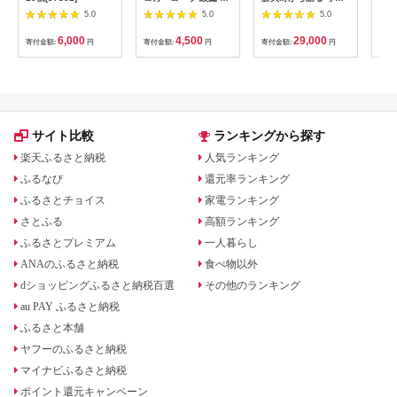
茶 2L 6本 ペットボト
ビタンfine 50本セッ
熟成
5.0
5.0
5.0
ル ケース
ト 女性向け 大正製薬
ビネ
【1721645】
医薬部外品 _S105
濃縮
6,000
4,500
29,000
寄付金額:
円
寄付金額:
円
寄付金額:
円
寄付
と納
う 
ー 
山梨
無料
サイト比較
ランキングから探す
楽天ふるさと納税
人気ランキング
ふるなび
還元率ランキング
ふるさとチョイス
家電ランキング
さとふる
高額ランキング
ふるさとプレミアム
一人暮らし
ANAのふるさと納税
食べ物以外
dショッピングふるさと納税百選
その他のランキング
au PAY ふるさと納税
ふるさと本舗
ヤフーのふるさと納税
マイナビふるさと納税
ポイント還元キャンペーン