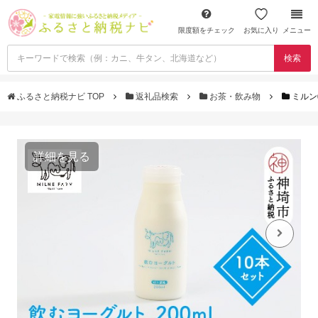
限度額をチェック
お気に入り
メニュー
検索
ふるさと納税ナビ TOP
返礼品検索
お茶・飲み物
ミルン
詳細を見る