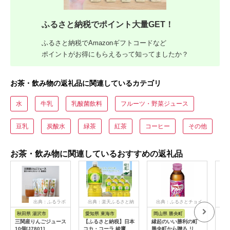
ふるさと納税でポイント大量GET！
ふるさと納税でAmazonギフトコードなど
ポイントがお得にもらえるって知ってましたか？
お茶・飲み物の返礼品に関連しているカテゴリ
水
牛乳
乳酸菌飲料
フルーツ・野菜ジュース
豆乳
炭酸水
緑茶
紅茶
コーヒー
その他
お茶・飲み物に関連しているおすすめの返礼品
出典：ふるラボ
出典：楽天ふるさと納
出典：ふるさとチョイ
出典
税
ス
秋田県 湯沢市
愛知県 東海市
岡山県 勝央町
山
三関産りんごジュース
【ふるさと納税】日本
縁起のいい勝利の町
ぶど
10個[J7801]
コカ・コーラ 綾鷹 緑
勝央町から贈る リポ
酢の