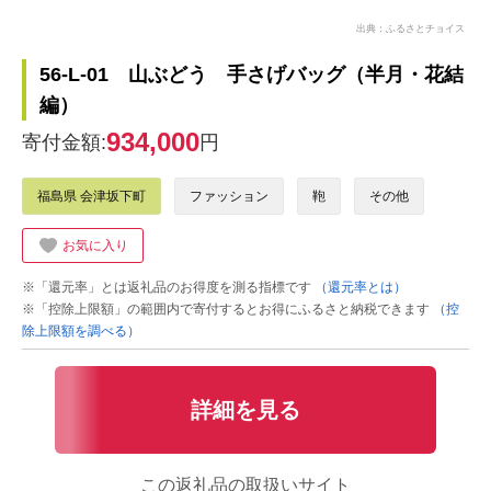
出典：ふるさとチョイス
56-L-01 山ぶどう 手さげバッグ（半月・花結
編）
934,000
寄付金額:
円
福島県 会津坂下町
ファッション
鞄
その他
お気に入り
※「還元率」とは返礼品のお得度を測る指標です
（還元率とは）
※「控除上限額」の範囲内で寄付するとお得にふるさと納税できます
（控
除上限額を調べる）
詳細を見る
この返礼品の取扱いサイト