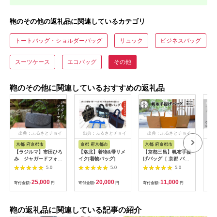
鞄のその他の返礼品に関連しているカテゴリ
トートバッグ・ショルダーバッグ
リュック
ビジネスバッグ
スーツケース
エコバッグ
その他
鞄のその他に関連しているおすすめの返礼品
出典：ふるさとチョイ
出典：ふるさとチョイ
出典：ふるさとチョイ
出
ス
ス
ス
京都 府京都市
京都 府京都市
京都 府京都市
京
【ラジルマ】市田ひろ
【洛北】着物&帯リメ
【京都三昌】帆布手提
【京
み ジャガードフォー
イク[着物バッグ]
げバッグ［ 京都 バッ
oug
マルバッグ
グ 職人 手作り 手提げ
グ 
5.0
5.0
5.0
鞄 麻の葉 ちりめん 上
ー＞
品 カジュアル フォー
グ 
25,000
20,000
11,000
寄付金額:
円
寄付金額:
円
寄付金額:
円
寄付
マル 雑貨 人気 おすす
人気
め 外出 おでかけ お取
ん 
り寄せ 通販 送料無料
フト
ふるさと納税 ］
と納
鞄の返礼品に関連している記事の紹介