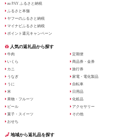
au PAY ふるさと納税
ふるさと本舗
ヤフーのふるさと納税
マイナビふるさと納税
ポイント還元キャンペーン
人気の返礼品から探す
牛肉
定期便
いくら
商品券・金券
カニ
旅行券
うなぎ
家電・電化製品
うに
自転車
米
日用品
果物・フルーツ
化粧品
ビール
アクセサリー
菓子・スイーツ
その他
おせち
地域から返礼品を探す