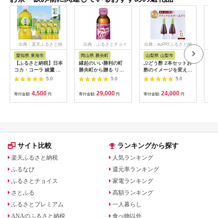
出典：楽天ふるさと納
出典：ふるさとチョイ
出典：auPAYふるさと納
出
税
ス
税
愛知県 東海市
岡山県 勝央町
山梨県 山梨市
北
【ふるさと納税】日本
縁起のいい勝利の町
ぶどう酢 2本セットお
契約
コカ・コーラ 綾鷹 緑
勝央町から贈る リポ
酢のイメージを変える
た完
茶 2L 6本 ペットボト
ビタンfine 50本セッ
熟成飲む酢!ドリンク
プ（
5.0
5.0
5.0
ル ケース
ト 女性向け 大正製薬
ビネガーぶどう (7倍
存料
【1721645】
医薬部外品 _S105
濃縮タイプ)_ ふるさ
道産 
4,500
29,000
24,000
寄付金額:
円
寄付金額:
円
寄付金額:
円
寄付
と納税 ふるさと ぶど
う ブドウ 葡萄 ビネガ
ー 飲む酢 お酢 山梨県
山梨市 山梨 人気 送料
無料【1336551】
サイト比較
ランキングから探す
楽天ふるさと納税
人気ランキング
ふるなび
還元率ランキング
ふるさとチョイス
家電ランキング
さとふる
高額ランキング
ふるさとプレミアム
一人暮らし
ANAのふるさと納税
食べ物以外