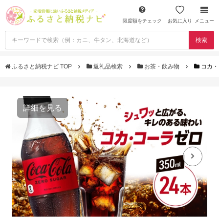
限度額をチェック
お気に入り
メニュー
検索
ふるさと納税ナビ TOP
返礼品検索
お茶・飲み物
コカ・
詳細を見る