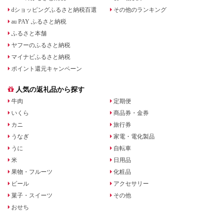
dショッピングふるさと納税百選
その他のランキング
au PAY ふるさと納税
ふるさと本舗
ヤフーのふるさと納税
マイナビふるさと納税
ポイント還元キャンペーン
人気の返礼品から探す
牛肉
定期便
いくら
商品券・金券
カニ
旅行券
うなぎ
家電・電化製品
うに
自転車
米
日用品
果物・フルーツ
化粧品
ビール
アクセサリー
菓子・スイーツ
その他
おせち