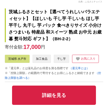
出典：ふるさとチョイス
茨城ふるさとセット【選べてうれしいバラエテ
ィセット】【ほしいも 干し芋 干しいも ほし芋
平干し 丸干し 芋 パック 食べきりサイズ 小分け
さつまいも 特産品 和スイーツ 熟成 お中元 お歳
暮 熨斗対応 ギフト】（BH-2-2）
17,000
寄付金額:
円
お気に入り
茨城県 水戸市
加工食品
干し芋
※「還元率」とは返礼品のお得度を測る指標です
（還元率とは）
※「控除上限額」の範囲内で寄付するとお得にふるさと納税できます
（控
除上限額を調べる）
詳細を見る