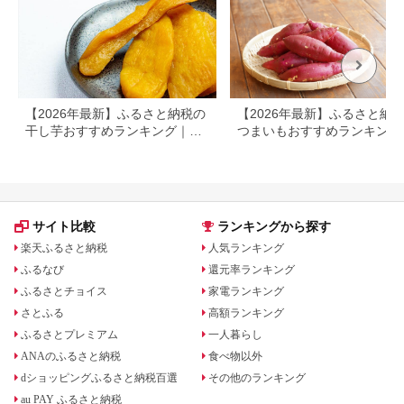
【2026年最新】ふるさと納税の
【2026年最新】ふるさと納税
干し芋おすすめランキング｜還
つまいもおすすめランキング
元率・内容量で比較
還元率・量・口コミで厳選
サイト比較
ランキングから探す
楽天ふるさと納税
人気ランキング
ふるなび
還元率ランキング
ふるさとチョイス
家電ランキング
さとふる
高額ランキング
ふるさとプレミアム
一人暮らし
ANAのふるさと納税
食べ物以外
dショッピングふるさと納税百選
その他のランキング
au PAY ふるさと納税