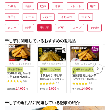
小麦粉
缶詰
鰹節
海苔
レトルト
納豆
梅干し
チーズ
バター
はちみつ
ジャム
カレー
餃子
干し芋
ピザ
スープ
その他
干し芋に関連しているおすすめの返礼品
出典：ふるさとチョイ
出典：ふるさとチョイ
出典：ふるさとチョイ
ス
ス
ス
茨城県 守谷市
茨城県 つくばみらい
茨城県 かすみがうら
茨
市
市
市
茨城県産 紅はるか 干
【 訳あり 】 干し芋
茨城県産 紅はるか 干
茨城
し芋 1.5kg 化粧箱入
紅はるか ( シロタ ) (
し芋(平干し) 1500g
はる
り
5.0
800g真空パック )
化粧箱入り
し)
5.0
5.0
【簡易包装・ご自宅
【1420470】
不可
14,000
5,000
14,000
寄付金額:
円
用】 干し芋 乾燥芋 い
寄付金額:
円
寄付金額:
円
【1
寄付
も 食物繊維ほし芋 ほ
しいも 和菓子 和スイ
ーツ 常温 常温保存 茨
干し芋の返礼品に関連している記事の紹介
城県産 マタニティフ
ード ダイエット