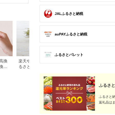
《60日以内に出荷予
無加工 無添加 加熱無
【14897
定(土日祝除く)》熊本
し 納税 ふるなび ）
県玉名郡玉東町 ぷら
っとぎょくとう
JALふるさと納税
auPAYふるさと納税
ふるさとパレット
高換
楽天やふるなびで人気！ふ
青森県 板柳町のふ
換金
るさと納税「3,000円」の返
税のご紹介
礼品まとめ
ふるさと
ふるさと
返礼品は