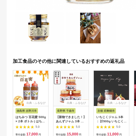
加工食品のその他に関連しているおすすめの返礼品
出典：ふるなび
出典：ふるなび
出典：ふるなび
徳島県 吉野川市
長野県 千曲市
京都 府舞鶴市
はちみつ 百花蜜 500g
【新物できました！】
いちじくジャム 3本
× 2本 ボトル | はちみ
あんずジャム 3本 あ
： 計900g いちじく
つ
んずの里の「手づくり
ジャム
5.0
5.0
5.0
杏じゃむ」|ジャム
17,000
15,000
11,000
寄付金額:
円
寄付金額:
円
寄付金額:
円