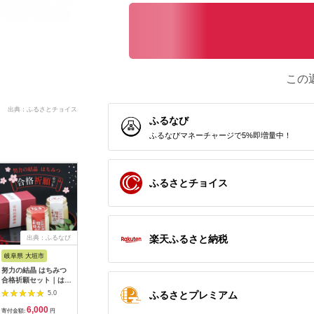
この
出典：ふるさとチョイス
ふるなび
ふるなびマネーチャージで5%即増量中！
ふるさとチョイス
楽天ふるさと納税
出典：ふるなび
出典：ふるなび
出典：ふるなび
出
岐阜県 大垣市
熊本県 玉東町
北海道 鶴居村
和歌山県 
努力の結晶 はちみつ
玉東町の自然に育まれ
鶴居村 鶴居蜂蜜 200
【無添加
合格祈願セット｜はち
たイチゴをジャムに！
ｇ2瓶 釧路湿原上流地
季節のフ
みつ
【ハニーローザ】【イ
域の美しい村で取れた
セット(ゆ
ふるさとプレミアム
5.0
5.0
5.0
チゴ(ゆうべに)】コン
蜂蜜（はちみつ ハチ
節のおす
6,000
10,500
20,000
7
フィチュールセット
ミツ プレゼント国産
ム) 2個
寄付金額:
円
寄付金額:
円
寄付金額:
円
寄付金額: