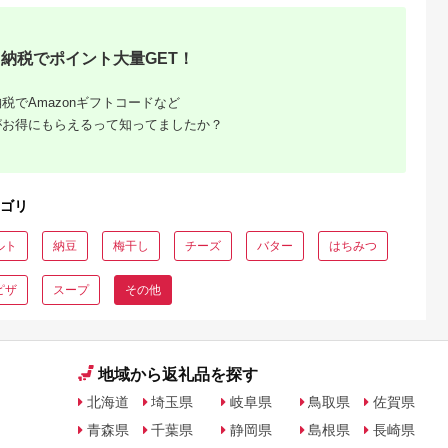
納税でポイント大量GET！
税でAmazonギフトコードなど
がお得にもらえるって知ってましたか？
ゴリ
ルト
納豆
梅干し
チーズ
バター
はちみつ
ピザ
スープ
その他
地域から返礼品を探す
北海道
埼玉県
岐阜県
鳥取県
佐賀県
青森県
千葉県
静岡県
島根県
長崎県