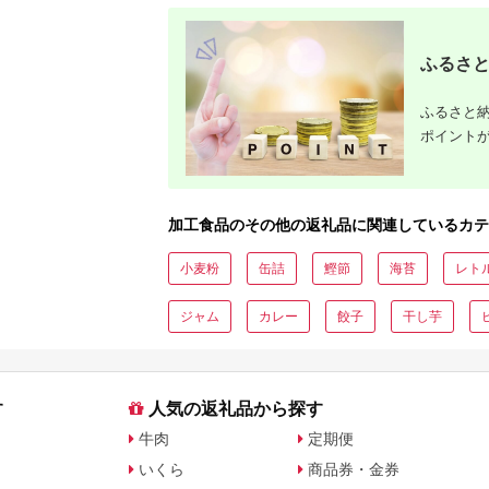
ふるさと
ふるさと納
ポイント
加工食品のその他の返礼品に関連しているカテ
小麦粉
缶詰
鰹節
海苔
レト
ジャム
カレー
餃子
干し芋
す
人気の返礼品から探す
牛肉
定期便
いくら
商品券・金券