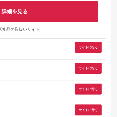
詳細を見る
返礼品の取扱いサイト
サイトに行く
サイトに行く
典：ふるなび
出典：マイナビふるさ
出典：ふるなび
出典：ふるな
サイトに行く
と納税
日高町
福岡県 朝倉市
北海道 旭川市
鹿児島県 霧島市
】和歌山産
はちみつ セット 2種
【スティックはちみ
K-126-B ＜数量限定
ルーツジャム
レンゲブレンド
つ】アカシア
＞霧島産百花蜜(500g
らみかん+季
500g×2個 野山のハチ
2.5g×100本入 | はち
＜無添加 非加熱 着色
5.0
5.0
5.0
5.0
サイトに行く
すめジャ
ミツ 500g×1個 詰め
みつ_00512
料・保存料不使用＞
,000
22,000
12,000
12,000
入
合わせ 食べ比べ 蜂蜜
純粋ハチミツ 100%
円
寄付金額:
円
寄付金額:
円
寄付金額:
円