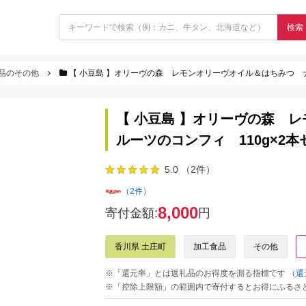
検索
品のその他
【 小豆島 】オリーヴの森 レモンオリーヴオイル＆はちみつ ナ
【 小豆島 】オリーヴの森 
ルーツのコンフィ 110g×2本
5.0 （2件）
（2件）
8,000
寄付金額:
円
香川県 土庄町
加工食品
その他
※「還元率」とは返礼品のお得度を測る指標です
（還
※「控除上限額」の範囲内で寄付するとお得にふるさ