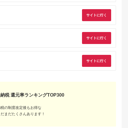
42】
ハチミツ
然【冨吉養蜂】霧島
はちみつ 蜂蜜 ハニー
純粋 純国産
サイトに行く
サイトに行く
サイトに行く
るさと納
納税 還元率ランキングTOP300
納税の制度改定後もお得な
まだまだたくさんあります！