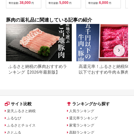
レトルト 業務用 北海
茨城 ローズポーク カ
城県産 ) ブランド豚
00
38,000
5,000
6,000
寄付金額:
円
寄付金額:
円
寄付金額:
円
寄付
道 倶知安町 【定期
レー レトルト レトル
茨城 国産 豚肉 冷凍
便・チキンカレー・ビ
トパウチ レトルトカ
とんかつ ソテー
ーフカレー】
レー
豚肉の返礼品に関連している記事の紹介
ふるさと納税の豚肉おすすめラ
高還元率！ふるさと納税500
ンキング【2026年最新版】
以下でおすすめ牛肉＆豚肉ラ
キング！
サイト比較
ランキングから探す
楽天ふるさと納税
人気ランキング
ふるなび
還元率ランキング
ふるさとチョイス
家電ランキング
さとふる
高額ランキング