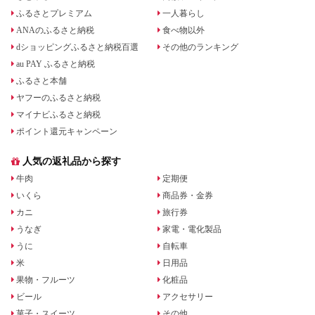
ふるさとプレミアム
一人暮らし
ANAのふるさと納税
食べ物以外
dショッピングふるさと納税百選
その他のランキング
au PAY ふるさと納税
ふるさと本舗
ヤフーのふるさと納税
マイナビふるさと納税
ポイント還元キャンペーン
人気の返礼品から探す
牛肉
定期便
いくら
商品券・金券
カニ
旅行券
うなぎ
家電・電化製品
うに
自転車
米
日用品
果物・フルーツ
化粧品
ビール
アクセサリー
菓子・スイーツ
その他