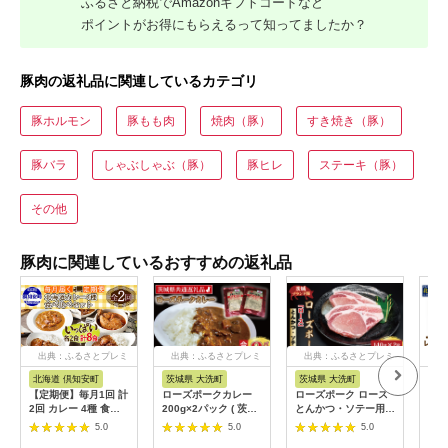
ふるさと納税でAmazonギフトコードなど
ポイントがお得にもらえるって知ってましたか？
豚肉の返礼品に関連しているカテゴリ
豚ホルモン
豚もも肉
焼肉（豚）
すき焼き（豚）
豚バラ
しゃぶしゃぶ（豚）
豚ヒレ
ステーキ（豚）
その他
豚肉に関連しているおすすめの返礼品
出典：ふるさとプレミ
出典：ふるさとプレミ
出典：ふるさとプレミ
出
アム
アム
アム
北海道 倶知安町
茨城県 大洗町
茨城県 大洗町
北
【定期便】毎月1回 計
ローズポークカレー
ローズポーク ロース
レン
2回 カレー 4種 食べ
200g×2パック ( 茨城
とんかつ・ソテー用
ひれか
比べ 8個 中辛 チキン
県共通返礼品・茨城県
約280g (140g×2枚) (
肉 
5.0
5.0
5.0
レッグ スープカレー
産 ) ブランド豚 豚肉
茨城県共通返礼品・茨
冷凍