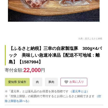
出典：楽天ふるさと納税
【ふるさと納税】三幸の自家製塩豚 300g×4パ
ック 美味しい急速冷凍品【配送不可地域：離
島】【1587994】
22,000
寄付金額:
円
お気に入り
愛知県 安城市
肉
豚肉
※「還元率」とは返礼品のお得度を測る指標です
（還元率とは）
※「控除上限額」の範囲内で寄付するとお得にふるさと納税できます
（控
除上限額を調べる）