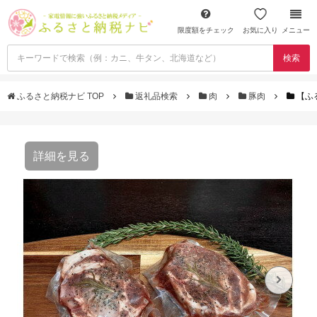
限度額をチェック
お気に入り
メニュー
検索
ふるさと納税ナビ TOP
返礼品検索
肉
豚肉
【ふ
詳細を見る