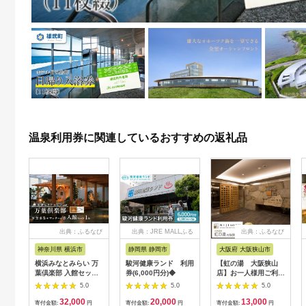
温泉利用券に関連しているおすすめの返礼品
出典：ふるなび
出典：JRE MALLふる
出典：ふるなび
さと納税
神奈川県 横浜市
静岡県 静岡市
大阪府 大阪狭山市
横浜みなとみらい 万
駿河健康ランド 利用
【虹の湯 大阪狭山
葉倶楽部 入館セット
券(6,000円分)◆
店】お一人様用ご利用
（お食事券＋マッサー
券（5枚） No.125
5.0
5.0
5.0
ジ券付き）｜温泉 夜
32,000
20,000
13,000
景 露天風呂 利用券
寄付金額:
円
寄付金額:
円
寄付金額:
円