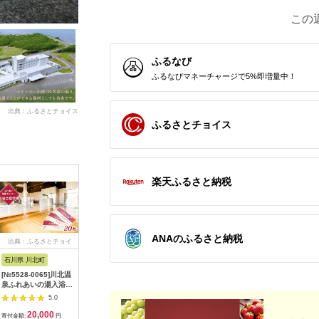
この
ふるなび
ふるなびマネーチャージで5%即増量中！
出典：ふるさとチョイス
ふるさとチョイス
楽天ふるさと納税
ANAのふるさと納税
出典：ふるさとチョイ
出典：ふるなび
出典：ANAのふるさと
出典：JR
ス
納税
石川県 川北町
滋賀県 大津市
群馬県 太田市
山形県 最
[№5528-0065]川北温
スパリゾート雄琴あが
安眠の湯 入館回数
赤倉温泉
泉ふれあいの湯入浴御
りゃんせ と 天然源泉
券 7枚セット(5000
招待券20枚
の宿ことゆう で使え
円)【1328756】
5.0
5.0
5.0
る 利用券（30,000円
20,000
100,000
19,000
1
分） 温泉券
寄付金額:
円
寄付金額:
円
寄付金額:
円
寄付金額: