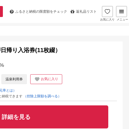
ふるさと納税の
限度額をチェック
返礼品リスト
お気に入り
メニュー
）
日帰り入浴券(11枚綴）
%
お気に入り
温泉利用券
元率とは）
と納税できます
（控除上限額を調べる）
詳細を見る