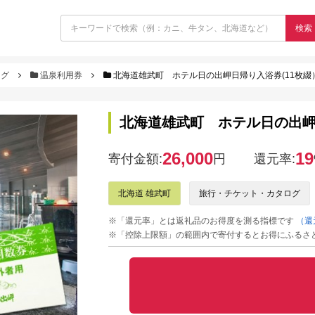
検索
ログ
温泉利用券
北海道雄武町 ホテル日の出岬日帰り入浴券(11枚綴
北海道雄武町 ホテル日の出岬
26,000
19
寄付金額:
円
還元率:
北海道 雄武町
旅行・チケット・カタログ
※「還元率」とは返礼品のお得度を測る指標です
（還
※「控除上限額」の範囲内で寄付するとお得にふるさ