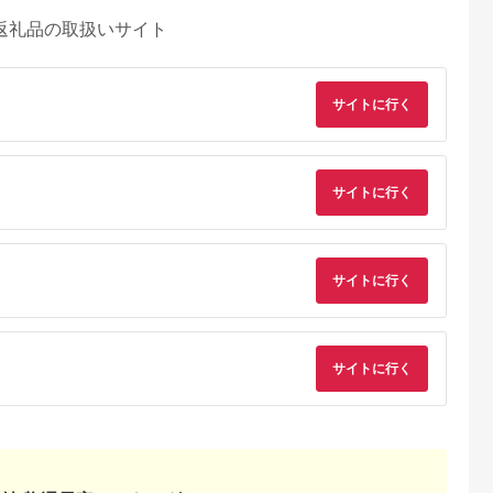
返礼品の取扱いサイト
サイトに行く
サイトに行く
サイトに行く
サイトに行く
E MALLふる
出典：ふるなび
出典：ふるなび
出典：ふるさとチョ
さと納税
上町
長野県 上田市
滋賀県 大津市
山梨県 甲州市
利用券
宿泊券 長野 別所温泉
スパリゾート雄琴あが
温泉「天空の湯」ペ
15000円 ギフト チケ
りゃんせ と 天然源泉
チケット（KBO）B-
5.0
ット 旅行 宿泊券
の宿ことゆう で使え
1304
5.0
5.0
5.0
る 利用券（6,000円
8,000
53,500
20,000
10,000
分） 温泉券
円
寄付金額:
円
寄付金額:
円
寄付金額:
円