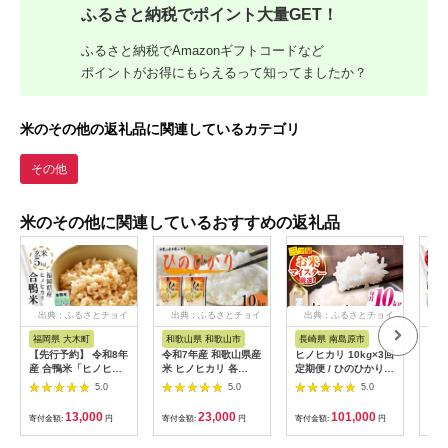
ふるさと納税でポイント大量GET！
ふるさと納税でAmazonギフトコードなど
ポイントがお得にもらえるって知ってましたか？
米のその他の返礼品に関連しているカテゴリ
その他
米のその他に関連しているおすすめの返礼品
出典：ふるさとチョイ
出典：ふるさとチョイ
出典：ふるさとチョイ
出
ス
ス
ス
福岡県 大木町
和歌山県 和歌山市
長崎県 南島原市
福
【先行予約】 令和8年
令和7年産 和歌山県産
ヒノヒカリ 10kg×3回
【先
産 合鴨米「ヒノヒカ
米 ヒノヒカリ 各
定期便 / ひのひかり
産 
リ」（玄米・5kg）
5kg×2袋
米 お米 こめ コメ 精
リ」
5.0
5.0
5.0
BI03
米 / 南島原市 / 林田米
定期
穀店 [SCO006]
量限
13,000
23,000
101,000
寄付金額:
円
寄付金額:
円
寄付金額:
円
寄付
月ス
BI0