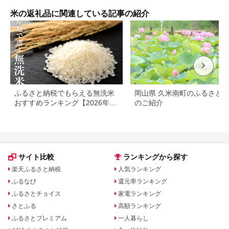
米の返礼品に関連している記事の紹介
ふるさと納税でもらえる無洗米
岡山県 久米南町のふるさと
おすすめランキング【2026年最
のご紹介
新版】還元率・容量別で徹底比
較
サイト比較
ランキングから探す
楽天ふるさと納税
人気ランキング
ふるなび
還元率ランキング
ふるさとチョイス
家電ランキング
さとふる
高額ランキング
ふるさとプレミアム
一人暮らし