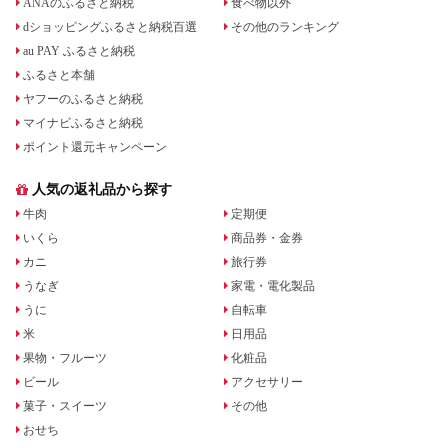
ANAのふるさと納税
食べ物以外
dショッピングふるさと納税百選
その他のランキング
au PAY ふるさと納税
ふるさと本舗
ヤフーのふるさと納税
マイナビふるさと納税
ポイント還元キャンペーン
人気の返礼品から探す
牛肉
定期便
いくら
商品券・金券
カニ
旅行券
うなぎ
家電・電化製品
うに
自転車
米
日用品
果物・フルーツ
化粧品
ビール
アクセサリー
菓子・スイーツ
その他
おせち