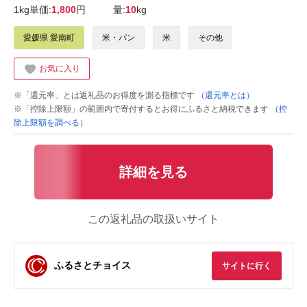
1kg単価:
1,800
円
量:
10
kg
愛媛県 愛南町
米・パン
米
その他
お気に入り
※「還元率」とは返礼品のお得度を測る指標です
（還元率とは）
※「控除上限額」の範囲内で寄付するとお得にふるさと納税できます
（控
除上限額を調べる）
詳細を見る
この返礼品の取扱いサイト
ふるさとチョイス
サイトに行く