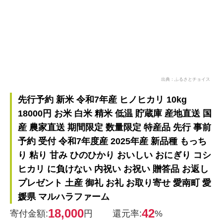
出典：ふるさとチョイス
先行予約 新米 令和7年産 ヒノヒカリ 10kg
18000円 お米 白米 精米 低温 貯蔵庫 産地直送 国
産 農家直送 期間限定 数量限定 特産品 先行 事前
予約 受付 令和7年度産 2025年産 新品種 もっち
り 粘り 甘み ひのひかり おいしい おにぎり コシ
ヒカリ に負けない 内祝い お祝い 贈答品 お返し
プレゼント 土産 御礼 お礼 お取り寄せ 愛南町 愛
媛県 マルハラファーム
18,000
42
寄付金額:
円
還元率:
%