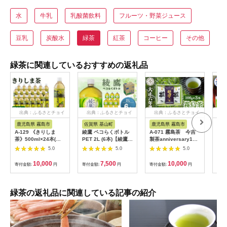
水
牛乳
乳酸菌飲料
フルーツ・野菜ジュース
豆乳
炭酸水
緑茶
紅茶
コーヒー
その他
緑茶に関連しているおすすめの返礼品
出典：ふるさとチョイ
出典：ふるさとチョイ
出典：ふるさとチョイ
出
ス
ス
ス
鹿児島県 霧島市
佐賀県 基山町
鹿児島県 霧島市
静
A-129 《きりしま
綾鷹 ペコらくボトル
A-071 霧島茶 今吉
抹茶 
茶》500ml×24本(ペ
PET 2L (6本)【綾鷹
製茶anniversary100
茶葉
ットボトル)【JA】
茶 お茶 本格的 旨味
記念セット【今吉製
感 
5.0
5.0
5.0
渋み カフェイン 2L 2
茶】霧島市 お茶 緑茶
な香
リットル ペットボト
茶葉 日本茶 緑茶 詰め
み 
10,000
7,500
10,000
寄付金額:
円
寄付金額:
円
寄付金額:
円
寄付
ル ペット 常備 備蓄
合わせ 霧島茶
ウダ
ご飯にあう イベン
自宅
ト】K090075
産 
富士市
緑茶の返礼品に関連している記事の紹介