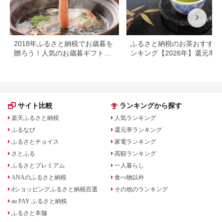
2018年ふるさと納税でお歳暮を
ふるさと納税のお茶おすすめ
贈ろう！人気のお歳暮ギフト返
ンキング【2026年】還元率
礼品
気返礼品を比較
サイト比較
ランキングから探す
楽天ふるさと納税
人気ランキング
ふるなび
還元率ランキング
ふるさとチョイス
家電ランキング
さとふる
高額ランキング
ふるさとプレミアム
一人暮らし
ANAのふるさと納税
食べ物以外
dショッピングふるさと納税百選
その他のランキング
au PAY ふるさと納税
ふるさと本舗