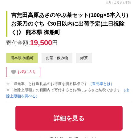
出典：ふるさと本舗
吉無田高原あさのやぶ茶セット(100g×5本入り)
お茶乃のぐち《30日以内に出荷予定(土日祝除
く)》 熊本県 御船町
19,500
寄付金額:
円
熊本県 御船町
お茶・飲み物
緑茶
お気に入り
※「還元率」とは返礼品のお得度を測る指標です
（還元率とは）
※「控除上限額」の範囲内で寄付するとお得にふるさと納税できます
（控
除上限額を調べる）
詳細を見る