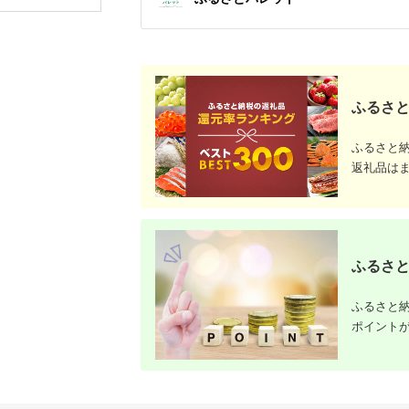
顆粒 シーソルト 人気
オリイカ 
返礼品 海塩 沖縄 うる
り身 詰め
ま市 果報バンタ
ふるさと
ふるさと
返礼品は
ふるさと
ふるさと納
ポイント