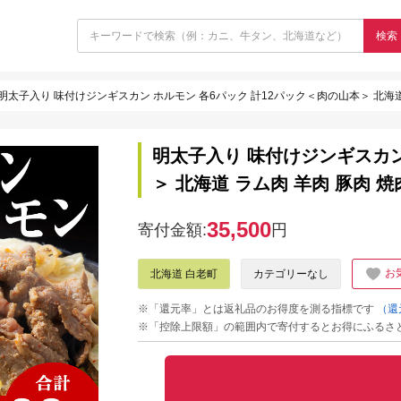
検索
明太子入り 味付けジンギスカン ホルモン 各6パック 計12パック＜肉の山本＞ 北海道 
明太子入り 味付けジンギスカン
＞ 北海道 ラム肉 羊肉 豚肉 焼肉
35,500
寄付金額:
円
お
北海道 白老町
カテゴリーなし
※「還元率」とは返礼品のお得度を測る指標です
（還
※「控除上限額」の範囲内で寄付するとお得にふるさ