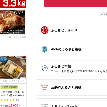
この
ふるさとチョイス
出典：ふるさと本舗
ANAのふるさと納税
ふるさと本舗
アンケートに答えればアマギフ500円ぶんもら
出典：ふるさとチョイ
出典：楽天ふるさと納
出典：楽天ふるさと納
出典：楽
ス
税
税
auPAYふるさと納税
佐賀県 伊万里市
沖縄県 うるま市
岩手県 二戸市
宮崎県 日
【伊万里焼】ブルーレ
【ふるさと納税】［沖
【ふるさと納税】 い
【ふるさと
ースパン皿 035-H389
縄の海塩］ぬちまーす
わて短角和牛 ハンバ
の駅ほそし
顆粒（250g）×2袋セ
ーグセット 150g×8個
ット [海
5.0
5.0
5.0
ット 【ぬちまーす】
計1.2kg 027-0407
宮崎県 日
13,000
12,000
14,000
1
食塩 塩 調味料 食卓塩
4520600
ふるさとパレット
寄付金額:
円
寄付金額:
円
寄付金額:
円
寄付金額: