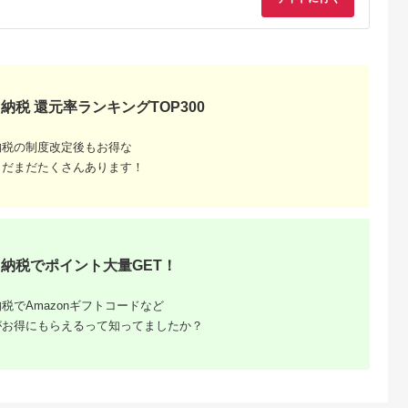
魚 フライ す
焼きウニ 無添加 おか
BA4132] 干柿 干し柿
合わせ
ず おつまみ 酒の肴 ご
柿 かき 枯露柿 果物
はんのお供 惣菜 魚介
くだもの ドラフルー
海産物 岩手県 宮古市
ツ 800グラム 自然の
産地直送 冷凍 贈答 ギ
甘さ 手作り てづくり
フト 送料無料 【配送
最勝柿 ふるさと納税
不可地域：離島】
【G1335814】
納税 還元率ランキングTOP300
納税の制度改定後もお得な
まだまだたくさんあります！
納税でポイント大量GET！
税でAmazonギフトコードなど
がお得にもらえるって知ってましたか？