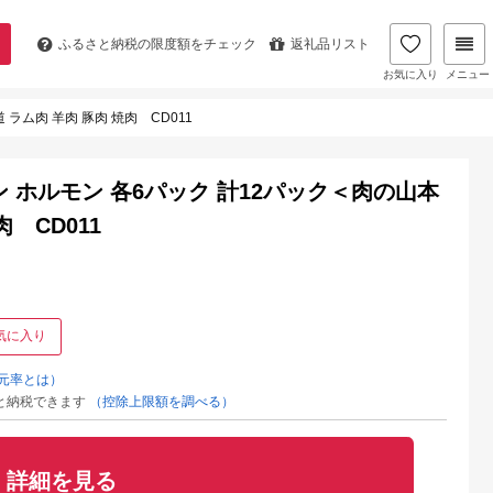
ふるさと納税の
限度額をチェック
返礼品リスト
お気に入り
メニュー
ラム肉 羊肉 豚肉 焼肉 CD011
 ホルモン 各6パック 計12パック＜肉の山本
 CD011
気に入り
元率とは）
と納税できます
（控除上限額を調べる）
詳細を見る