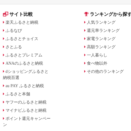
サイト比較
ランキングから探
楽天ふるさと納税
人気ランキング
ふるなび
還元率ランキング
ふるさとチョイス
家電ランキング
さとふる
高額ランキング
ふるさとプレミアム
一人暮らし
ANAのふるさと納税
食べ物以外
dショッピングふるさと
その他のランキング
納税百選
au PAY ふるさと納税
ふるさと本舗
ヤフーのふるさと納税
マイナビふるさと納税
ポイント還元キャンペー
ン