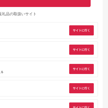
返礼品の取扱いサイト
サイトに行く
サイトに行く
サイトに行く
える
天ふるさと納
出典：楽天ふるさと納
出典：楽天ふるさと納
出典：ANAのふるさ
税
税
税
納
サイトに行く
向市
岩手県 宮古市
石川県 志賀町
香川県 多度津町
納税】 海
【ふるさと納税】【三
【ふるさと納税】
個性アスパラ（L-2L
ま 大漁 セ
陸宮古重茂産】無添加
【ご自宅用】 ふぞろ
混合）さぬきのめざ
の駅 ほそしま
焼きうに 80g×2、5、
い ころ柿 約800g
1kg (訳あり)【L-14
5.0
5.0
5.0
5.0
向市
10、30個セット_ 焼
【期間限定発送】 [米
4,000
24,000
18,000
9,000
79] 冷凍 ア
きうに うに ウニ 雲丹
吉農園 石川県 志賀町
サイトに行く
円
寄付金額:
円
寄付金額:
円
寄付金額:
円