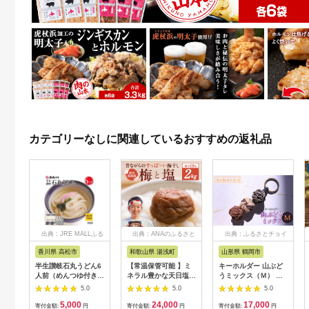
カテゴリーなしに関連しているおすすめの返礼品
出典：JRE MALLふる
出典：ANAのふるさと
出典：ふるさとチョイ
さと納税
納税
ス
香川県 高松市
和歌山県 湯浅町
山形県 鶴岡市
半生讃岐石丸うどん6
【常温保管可能 】ミ
キーホルダー 山ぶど
人前（めんつゆ付き）
ネラル豊かな天日塩だ
うミックス（Ｍ） 山
麺300g×2袋
けで漬けた無添加梅干
形県鶴岡市 アトリエ
5.0
5.0
5.0
し2kg 梅ボーイズ｜
かおる | 山葡萄 雑貨
5,000
24,000
17,000
南高梅
キーホルダー ギフト
寄付金額:
円
寄付金額:
円
寄付金額:
円