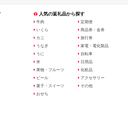
す
人気の返礼品から探す
牛肉
定期便
いくら
商品券・金券
カニ
旅行券
うなぎ
家電・電化製品
うに
自転車
米
日用品
果物・フルーツ
化粧品
ビール
アクセサリー
菓子・スイーツ
その他
おせち