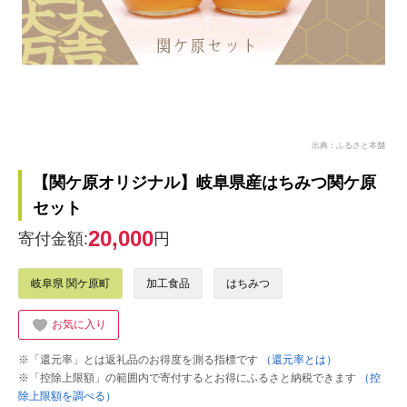
出典：ふるさと本舗
【関ケ原オリジナル】岐阜県産はちみつ関ケ原
セット
20,000
寄付金額:
円
岐阜県 関ケ原町
加工食品
はちみつ
お気に入り
※「還元率」とは返礼品のお得度を測る指標です
（還元率とは）
※「控除上限額」の範囲内で寄付するとお得にふるさと納税できます
（控
除上限額を調べる）