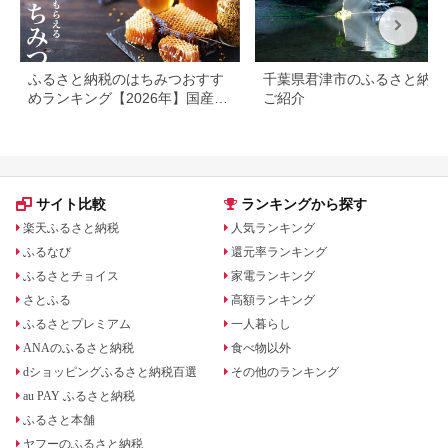
ふるさと納税のはちみつおすす
千葉県君津市のふるさと納税
めランキング【2026年】国産・
ご紹介
高還元率を比較
サイト比較
ランキングから探す
楽天ふるさと納税
人気ランキング
ふるなび
還元率ランキング
ふるさとチョイス
家電ランキング
さとふる
高額ランキング
ふるさとプレミアム
一人暮らし
ANAのふるさと納税
食べ物以外
dショッピングふるさと納税百選
その他のランキング
au PAY ふるさと納税
ふるさと本舗
ヤフーのふるさと納税