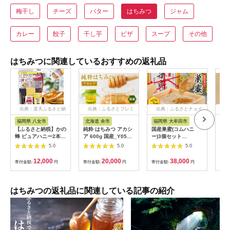
梅干し
チーズ
バター
はちみつ
ジャム
カレー
餃子
干し芋
ピザ
スープ
その他
はちみつに関連しているおすすめの返礼品
出典：楽天ふるさと納
出典：ふるさとプレミ
出典：ふるさとチョイ
出
税
アム
ス
福岡県 八女市
北海道 余市
福岡県 大牟田市
三
【ふるさと納税】かの
純粋 はちみつ アカシ
国産巣蜜(コムハニ
［Ta
蜂 ピュアハニー2本セ
ア 600g 国産_Y057-
ー)3個セット
Hon
ット（EU・AR）使い
0014
【1361320】
（純
5.0
5.0
5.0
やすいプッシュボトル
類の
タイプ 蜂蜜 はちみつ
を調
12,000
20,000
38,000
寄付金額:
円
寄付金額:
円
寄付金額:
円
寄付
ハチミツ ギフト 贈り
【1.
物 プレゼント 常温 保
存 備蓄 防災食 非常食
保存食 防災グッズ
はちみつの返礼品に関連している記事の紹介