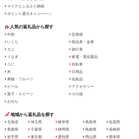
マイナビふるさと納税
ポイント還元キャンペーン
人気の返礼品から探す
牛肉
定期便
いくら
商品券・金券
カニ
旅行券
うなぎ
家電・電化製品
うに
自転車
米
日用品
果物・フルーツ
化粧品
ビール
アクセサリー
菓子・スイーツ
その他
おせち
地域から返礼品を探す
北海道
埼玉県
岐阜県
鳥取県
佐賀県
青森県
千葉県
静岡県
島根県
長崎県
岩手県
東京都
愛知県
岡山県
熊本県