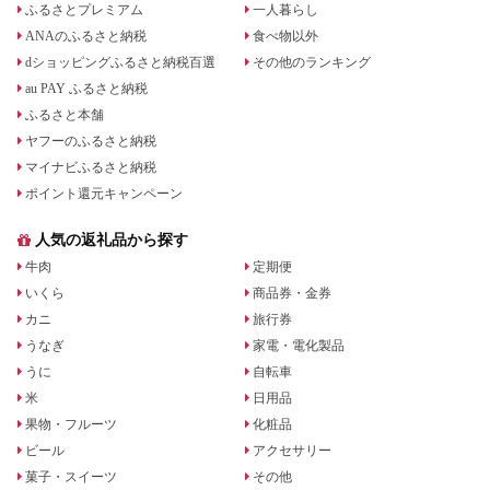
ふるさとプレミアム
一人暮らし
ANAのふるさと納税
食べ物以外
dショッピングふるさと納税百選
その他のランキング
au PAY ふるさと納税
ふるさと本舗
ヤフーのふるさと納税
マイナビふるさと納税
ポイント還元キャンペーン
人気の返礼品から探す
牛肉
定期便
いくら
商品券・金券
カニ
旅行券
うなぎ
家電・電化製品
うに
自転車
米
日用品
果物・フルーツ
化粧品
ビール
アクセサリー
菓子・スイーツ
その他