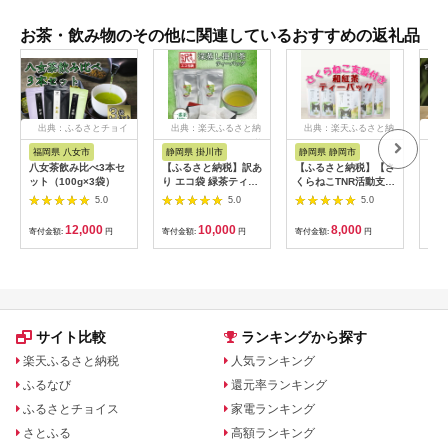
お茶・飲み物のその他に関連しているおすすめの返礼品
出典：ふるさとチョイ
出典：楽天ふるさと納
出典：楽天ふるさと納
出
ス
税
税
福岡県 八女市
静岡県 掛川市
静岡県 静岡市
宮
八女茶飲み比べ3本セ
【ふるさと納税】訳あ
【ふるさと納税】【さ
宮﨑
ット（100g×3袋）
り エコ袋 緑茶ティー
くらねこTNR活動支援
茶・
バッグ 8g50個入2袋
】静岡市産 和紅茶テ
撰・
5.0
5.0
5.0
(100個) 水出し お湯出
ィーバッグ 2g 12個入
静岡県掛川産100%
× 5袋（計60ティーバ
12,000
10,000
8,000
寄付金額:
円
寄付金額:
円
寄付金額:
円
寄付
【配送不可地域：離
ッグ） | お茶 紅茶テ
島・沖縄県】
ィーバッグ 手軽 飲み
【1294587】
物 ドリンク
サイト比較
ランキングから探す
楽天ふるさと納税
人気ランキング
ふるなび
還元率ランキング
ふるさとチョイス
家電ランキング
さとふる
高額ランキング