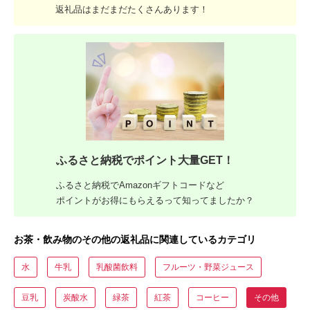
返礼品はまだまだたくさんあります！
ふるさと納税でポイント大量GET！
ふるさと納税でAmazonギフトコードなど
ポイントがお得にもらえるって知ってましたか？
お茶・飲み物のその他の返礼品に関連しているカテゴリ
水
牛乳
乳酸菌飲料
フルーツ・野菜ジュース
豆乳
炭酸水
緑茶
紅茶
コーヒー
その他