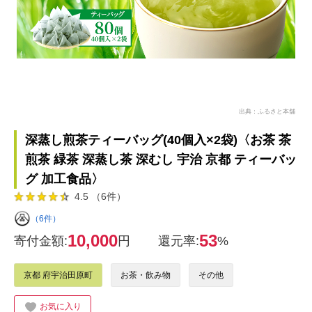
出典：ふるさと本舗
深蒸し煎茶ティーバッグ(40個入×2袋)〈お茶 茶
煎茶 緑茶 深蒸し茶 深むし 宇治 京都 ティーバッ
グ 加工食品〉
4.5 （6件）
（6件）
10,000
53
寄付金額:
円
還元率:
%
京都 府宇治田原町
お茶・飲み物
その他
お気に入り