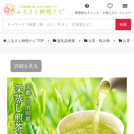
限度額をチェック
お気に入り
メニュー
検索
ふるさと納税ナビ TOP
返礼品検索
お茶・飲み物
お茶・
詳細を見る