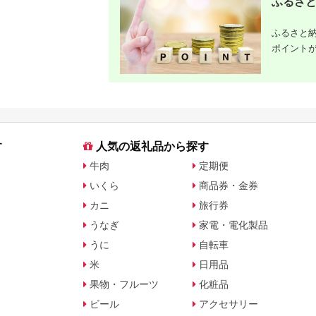
ふるさと
宿泊券 旅行予約 ホテ
ル 旅館 チケット 子供
子連れ カップル 家族
ふるさと納
人気 おすすめ 旅行ク
ーポン 店頭 オンライ
ポイント
ン ネット予約 電話 有
効期間3年
す
人気の返礼品から探す
牛肉
定期便
いくら
商品券・金券
カニ
旅行券
うなぎ
家電・電化製品
うに
自転車
米
日用品
果物・フルーツ
化粧品
ビール
アクセサリー