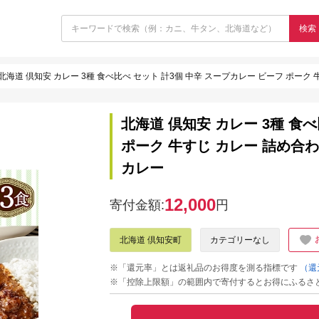
検索
北海道 倶知安 カレー 3種 食べ比べ セット 計3個 中辛 スープカレー ビーフ ポーク
北海道 倶知安 カレー 3種 食
ポーク 牛すじ カレー 詰め合わ
カレー
12,000
寄付金額:
円
北海道 倶知安町
カテゴリーなし
※「還元率」とは返礼品のお得度を測る指標です
（還
※「控除上限額」の範囲内で寄付するとお得にふるさ