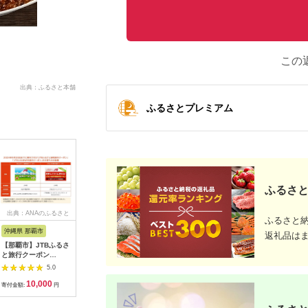
この
出典：ふるさと本舗
ふるさとプレミアム
ふるさと
出典：ANAのふるさと
出典：ANAのふるさと
出典：ANAのふるさと
出典：ふ
ふるさと
納税
納税
納税
沖縄県 那覇市
秋田県 大仙市
北海道 根室市
埼玉県 白
返礼品は
【那覇市】JTBふるさ
蜂蜜あんバター
【北海道根室産】牡蠣
【2026
と旅行クーポン
200g×2個 ローズメイ
むき身150g×4P[5月
予約】10
（3,000円分）有効期
[あんバター はちみ
下旬以降発送] A-
史！！ 
5.0
5.0
5.0
間3年（Eメール発
つ 発酵バター あん
54007
ムの「朝
10,000
10,000
14,000
1
行）｜旅行 トラベル
こ 水あめ不使用 秋
水・豊水
寄付金額:
円
寄付金額:
円
寄付金額:
円
寄付金額:
予約 国内旅行 JTB 宿
田県 大仙市]
約3kg 【
泊 観光 体験 旅行券
0352】