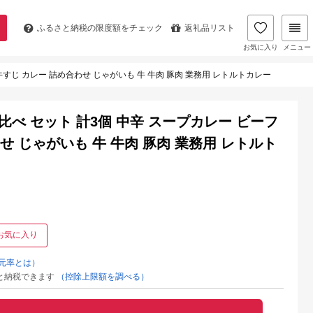
ふるさと納税の
限度額をチェック
返礼品リスト
お気に入り
メニュー
 牛すじ カレー 詰め合わせ じゃがいも 牛 牛肉 豚肉 業務用 レトルトカレー
べ比べ セット 計3個 中辛 スープカレー ビーフ
せ じゃがいも 牛 牛肉 豚肉 業務用 レトルト
お気に入り
元率とは）
と納税できます
（控除上限額を調べる）