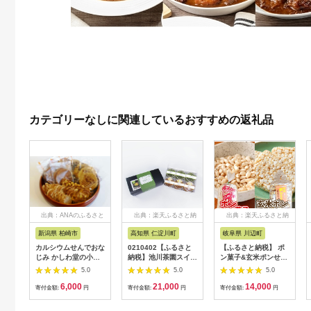
カテゴリーなしに関連しているおすすめの返礼品
出典：ANAのふるさと
出典：楽天ふるさと納
出典：楽天ふるさと納
納税
税
税
新潟県 柏崎市
高知県 仁淀川町
岐阜県 川辺町
カルシウムせんでおな
0210402【ふるさと
【ふるさと納税】 ポ
じみ かしわ堂の小麦
納税】池川茶園スイー
ン菓子&玄米ポンせん
せんべい 6種類詰め合
ツお試しセット-2
べい│玄米 玄米粥 お
5.0
5.0
5.0
わせセット できたて
菓子 おやつ おつまみ
6,000
21,000
14,000
を工場出荷
朝食 シリアル 懐かし
寄付金額:
円
寄付金額:
円
寄付金額:
円
い サクサク ぽん菓子
A-74/C-9