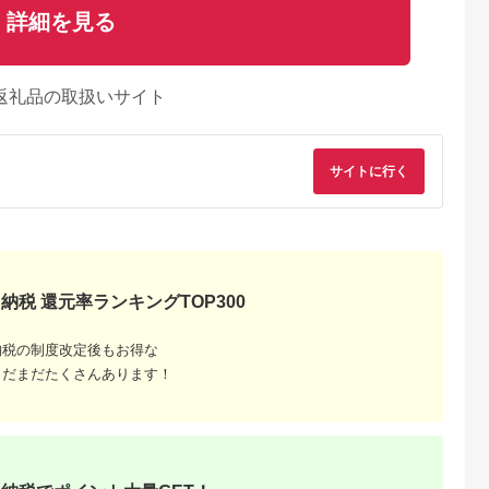
詳細を見る
返礼品の取扱いサイト
サイトに行く
納税 還元率ランキングTOP300
るさとチョイ
出典：ANAのふるさと
出典：ANAのふるさと
出典：楽天ふるさと
納税の制度改定後もお得な
ス
納税
納税
岡市
愛知県 碧南市
島根県 出雲市
京都 府京都市
まだまだたくさんあります！
年発送分 先行
【先行受付】2027年1
出雲の國からの贈り物
【ふるさと納税】【
0年の歴
月～6月毎月発送 ま
～トマトを超えた超ト
為商店】銀だら西京
アライファー
るでトマトの宝石箱！
マト2kg【トマト と
けセット 8切 ［ 京都
5.0
5.0
5.0
5.0
もぎ梨」幸
ジュエリートマトの定
まと 野菜 やさい 新鮮
鮮魚専門店 西京漬け
3,000
40,000
24,000
22,000
・あきづき
期便 約700g×6回コ
産地直送 贈答 出雲 出
セット 銀鱈 人気 お
円
寄付金額:
円
寄付金額:
円
寄付金額:
円
11246-
ース H004-210
雲市 おすすめ 人気】
すめ グルメ 海鮮 お
り寄せ 通販 送料無料