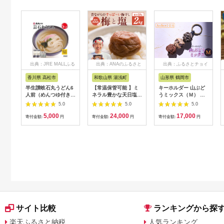
出典：JRE MALLふる
出典：ANAのふるさと
出典：ふるさとチョイ
さと納税
納税
ス
香川県 高松市
和歌山県 湯浅町
山形県 鶴岡市
半生讃岐石丸うどん6
【常温保管可能 】ミ
キーホルダー 山ぶど
人前（めんつゆ付き）
ネラル豊かな天日塩だ
うミックス（Ｍ） 山
麺300g×2袋
けで漬けた無添加梅干
形県鶴岡市 アトリエ
5.0
5.0
5.0
し2kg 梅ボーイズ｜
かおる | 山葡萄 雑貨
5,000
24,000
17,000
南高梅
キーホルダー ギフト
寄付金額:
円
寄付金額:
円
寄付金額:
円
B201_EP6024
贈り物 お取り寄せ 返
礼品
サイト比較
ランキングから探
楽天ふるさと納税
人気ランキング