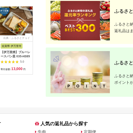
ふるさと
ふるさと
返礼品は
出典：ふるさとチョイ
出典：楽天ふるさと納
出典：楽天ふるさと納
出典：楽
ス
税
税
佐賀県 伊万里市
沖縄県 うるま市
岩手県 二戸市
宮崎県 日
【伊万里焼】ブルーレ
【ふるさと納税】［沖
【ふるさと納税】 い
【ふるさと
ースパン皿 035-H389
縄の海塩］ぬちまーす
わて短角和牛 ハンバ
の駅ほそし
顆粒（250g）×2袋セ
ーグセット 150g×8個
ット [海
5.0
5.0
5.0
ふるさと
ット 【ぬちまーす】
計1.2kg 027-0407
宮崎県 日
13,000
12,000
14,000
1
食塩 塩 調味料 食卓塩
4520600
寄付金額:
円
寄付金額:
円
寄付金額:
円
寄付金額:
顆粒 シーソルト 人気
オリイカ 
ふるさと納
返礼品 海塩 沖縄 うる
り身 詰め
ま市 果報バンタ
ポイント
す
人気の返礼品から探す
牛肉
定期便