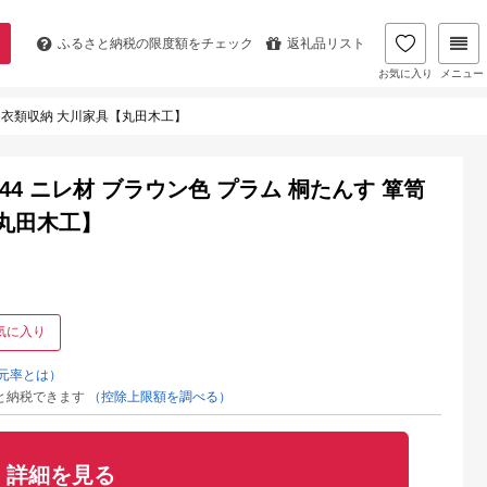
ふるさと納税の
限度額をチェック
返礼品リスト
お気に入り
メニュー
家具 衣類収納 大川家具【丸田木工】
行44 ニレ材 ブラウン色 プラム 桐たんす 箪笥
【丸田木工】
気に入り
元率とは）
と納税できます
（控除上限額を調べる）
詳細を見る