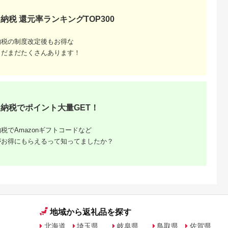
納税 還元率ランキングTOP300
納税の制度改定後もお得な
まだまだたくさんあります！
天ふるさと納
出典：楽天ふるさと納
出典：楽天ふるさと納
出典：ANAのふるさ
税
税
税
納
向市
岩手県 宮古市
石川県 志賀町
香川県 多度津町
納税】 海
【ふるさと納税】【三
【ふるさと納税】
個性アスパラ（L-2L
ま 大漁 セ
陸宮古重茂産】無添加
【ご自宅用】 ふぞろ
混合）さぬきのめざ
の駅 ほそしま
焼きうに 80g×2、5、
い ころ柿 約800g
1kg (訳あり)【L-14
納税でポイント大量GET！
5.0
5.0
5.0
5.0
向市
10、30個セット_ 焼
【期間限定発送】 [米
4,000
24,000
18,000
9,000
79] 冷凍 ア
きうに うに ウニ 雲丹
吉農園 石川県 志賀町
円
寄付金額:
円
寄付金額:
円
寄付金額:
円
魚 フライ す
焼きウニ 無添加 おか
BA4132] 干柿 干し柿
税でAmazonギフトコードなど
合わせ
ず おつまみ 酒の肴 ご
柿 かき 枯露柿 果物
はんのお供 惣菜 魚介
くだもの ドラフルー
がお得にもらえるって知ってましたか？
海産物 岩手県 宮古市
ツ 800グラム 自然の
産地直送 冷凍 贈答 ギ
甘さ 手作り てづくり
フト 送料無料 【配送
最勝柿 ふるさと納税
不可地域：離島】
【G1335814】
地域から返礼品を探す
北海道
埼玉県
岐阜県
鳥取県
佐賀県