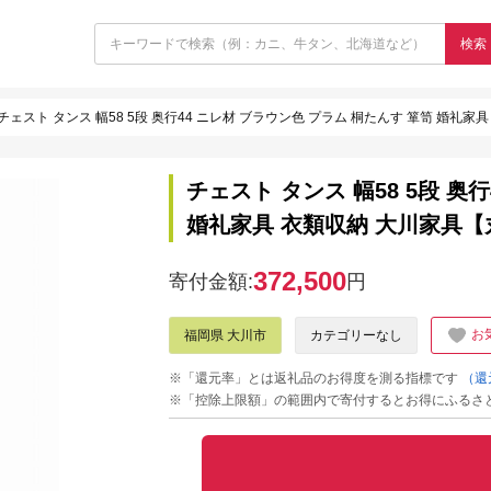
検索
チェスト タンス 幅58 5段 奥行44 ニレ材 ブラウン色 プラム 桐たんす 箪笥 婚礼
チェスト タンス 幅58 5段 奥
婚礼家具 衣類収納 大川家具
372,500
寄付金額:
円
お
福岡県 大川市
カテゴリーなし
※「還元率」とは返礼品のお得度を測る指標です
（還
※「控除上限額」の範囲内で寄付するとお得にふるさ