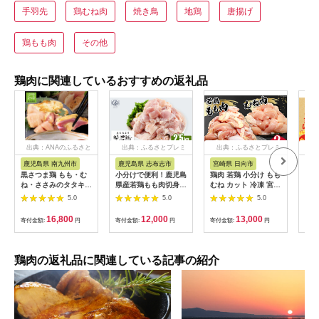
手羽先
鶏むね肉
焼き鳥
地鶏
唐揚げ
鶏もも肉
その他
鶏肉に関連しているおすすめの返礼品
出典：ANAのふるさと
出典：ふるさとプレミ
出典：ふるさとプレミ
出
納税
アム
アム
鹿児島県 南九州市
鹿児島県 志布志市
宮崎県 日向市
鹿
黒さつま鶏 もも・む
小分けで便利！鹿児島
鶏肉 若鶏 小分け もも
＜選
ね・ささみのタタキセ
県産若鶏もも肉切身
むね カット 冷凍 宮崎
産】
ット【配送不可地域：
計2.5kg(250g×10P)
産 300g×各5袋 計3kg
塩）
5.0
5.0
5.0
離島】
a2-124
[さくら産業 宮崎県 日
向市 452060791] ぶ
16,800
12,000
13,000
寄付金額:
円
寄付金額:
円
寄付金額:
円
寄付
つ切り 国産 鶏 もも肉
モモ肉 むね肉 ムネ肉
2kg 以上 業務用 真空
パック
鶏肉の返礼品に関連している記事の紹介