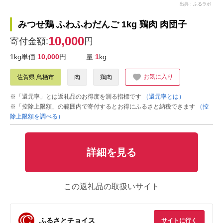
出典：ふるラボ
みつせ鶏 ふわふわだんご 1kg 鶏肉 肉団子
10,000
寄付金額:
円
1kg単価:
10,000
円
量:
1
kg
お気に入り
佐賀県 鳥栖市
肉
鶏肉
※「還元率」とは返礼品のお得度を測る指標です
（還元率とは）
※「控除上限額」の範囲内で寄付するとお得にふるさと納税できます
（控
除上限額を調べる）
詳細を見る
この返礼品の取扱いサイト
ふるさとチョイス
サイトに行く