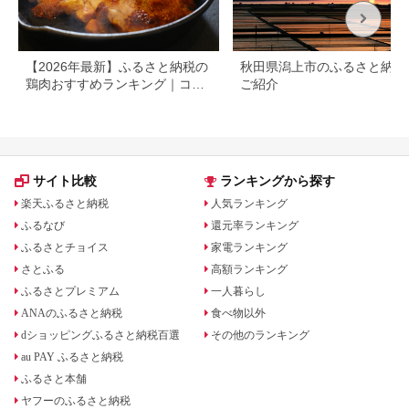
【2026年最新】ふるさと納税の
秋田県潟上市のふるさと納税
鶏肉おすすめランキング｜コス
ご紹介
パ・量・部位別に厳選
サイト比較
ランキングから探す
楽天ふるさと納税
人気ランキング
ふるなび
還元率ランキング
ふるさとチョイス
家電ランキング
さとふる
高額ランキング
ふるさとプレミアム
一人暮らし
ANAのふるさと納税
食べ物以外
dショッピングふるさと納税百選
その他のランキング
au PAY ふるさと納税
ふるさと本舗
ヤフーのふるさと納税