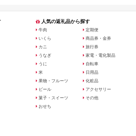
に比較
す
人気の返礼品から探す
牛肉
定期便
いくら
商品券・金券
カニ
旅行券
うなぎ
家電・電化製品
うに
自転車
米
日用品
果物・フルーツ
化粧品
ビール
アクセサリー
菓子・スイーツ
その他
おせち