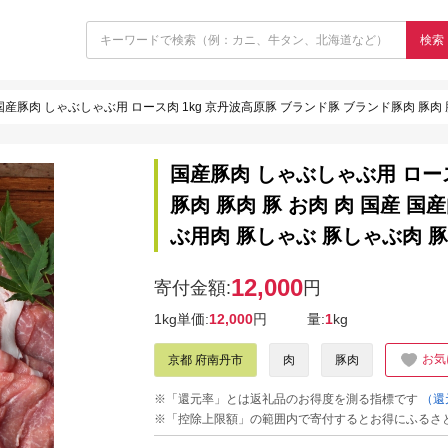
検索
国産豚肉 しゃぶしゃぶ用 ロース肉 1kg 京丹波高原豚 ブランド豚 ブランド豚肉 豚肉 豚 お肉 肉 国産 国産肉 しゃ
国産豚肉 しゃぶしゃぶ用 ロース
豚肉 豚肉 豚 お肉 肉 国産 
ぶ用肉 豚しゃぶ 豚しゃぶ肉 豚
12,000
寄付金額:
円
1kg単価:
12,000
円
量:
1
kg
お気
京都 府南丹市
肉
豚肉
※「還元率」とは返礼品のお得度を測る指標です
（還
※「控除上限額」の範囲内で寄付するとお得にふるさ