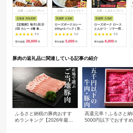
出典：ふるさとプレミ
出典：ふるさとプレミ
出典：ふるさとプレミ
アム
アム
アム
北海道 倶知安町
茨城県 大洗町
茨城県 大洗町
【定期便】毎月1回 計
ローズポークカレー
ローズポーク ロース
2回 カレー 4種 食べ
200g×2パック ( 茨城
とんかつ・ソテー用
比べ 8個 中辛 チキン
県共通返礼品・茨城県
約280g (140g×2枚) (
5.0
5.0
5.0
レッグ スープカレー
産 ) ブランド豚 豚肉
茨城県共通返礼品・茨
38,000
5,000
6,000
レトルト 業務用 北海
茨城 ローズポーク カ
城県産 ) ブランド豚
寄付金額:
円
寄付金額:
円
寄付金額:
円
道 倶知安町 【定期
レー レトルト レトル
茨城 国産 豚肉 冷凍
便・チキンカレー・ビ
トパウチ レトルトカ
とんかつ ソテー
ーフカレー】
レー
豚肉の返礼品に関連している記事の紹介
ふるさと納税の豚肉おすす
高還元率！ふるさと納
めランキング【2026年最新
5000円以下でおすす
版】
＆豚肉ランキング！