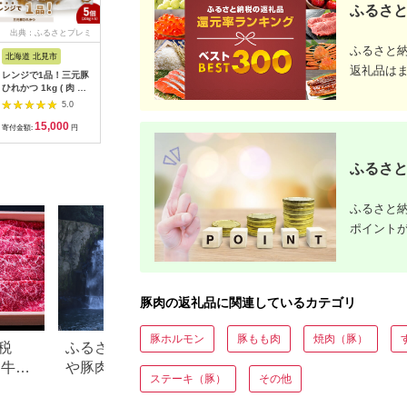
ふるさと
出典：ふるさとプレミ
出典：ふるさとプレミ
出典：JALふるさと納税
出典：楽
アム
アム
ふるさと
北海道 北見市
鹿児島県 伊佐市
鹿児島県 阿久根市
茨城県 桜
返礼品は
レンジで1品！三元豚
isa460 【定期便】コ
鹿児島県産 黒豚 しゃ
【ふるさ
ひれかつ 1kg ( 肉 豚
ラボ定期便！黒豚バラ
ぶしゃぶ用 肩ロース
県銘柄豚 
肉 ヒレ 揚げ物 総菜
エティー定期便 (全3
スライス(計1kg・約
き」 ステ
5.0
5.0
5.0
冷凍 簡単調理 )【136-
回) 定期便 コラボ定期
500g×2パック) 国産
かつ 用 ロ
15,000
43,000
10,000
1
0072】
便 黒豚 豚 ぶた ロー
鹿児島県産 豚肉 ブタ
( 100g ×
寄付金額:
円
寄付金額:
円
寄付金額:
円
寄付金額:
ス バラ スライス 生餃
しゃぶしゃぶ 個包装
ク ) (茨
子 冷凍食品 おつまみ
小分け くろぶた 薄切
品) 小分
惣菜 簡単調理 【サン
り うす切り 冷凍配送
三元豚 豚
ふるさと
キョーミート株式会
【スターゼン】
社・工房ゆう】
akn042-06
ふるさと納
ポイント
豚肉の返礼品に関連しているカテゴリ
豚ホルモン
豚もも肉
焼肉（豚）
税
ふるさと納税で人気！焼酎
【2026年版】楽天
め牛肉
や豚肉、ゴルフ…宮崎県都
納税 還元率ランキ
ステーキ（豚）
その他
城市の返礼品ランキング
還元率返礼品をジ