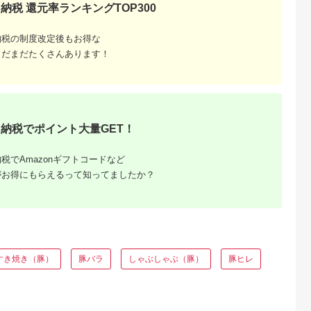
納税 還元率ランキングTOP300
天ふるさと納
出典：ふるなび
出典：ふるなび
出典：ふるな
税
納税の制度改定後もお得な
川市
群馬県 伊勢崎市
山形県
熊本県 水俣市
まだまだたくさんあります！
と納税】茨城
氷室豚ロースステーキ
山形の極み 平田牧場
【6ヶ月定期便】 モ
「常陸の輝
詰合せ
金華豚 ロースカツ用
ヴェールポーク 人気
ーキ ・ とん
F2Y-0326
商品定期便
5.0
5.0
5.0
5.0
ース 1.2kg
7,000
26,000
13,000
88,000
 6枚 × 2 パッ
円
寄付金額:
円
寄付金額:
円
寄付金額:
円
城県共通返礼
け ブランド豚
肉 肉 冷凍
納税でポイント大量GET！
税でAmazonギフトコードなど
がお得にもらえるって知ってましたか？
すき焼き（豚）
豚バラ
しゃぶしゃぶ（豚）
豚ヒレ
ふるさと
ング｜高
ャンル別