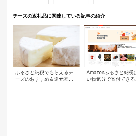
で作ったこだわりの乳
製品セット まとめ買
い 牧成舎 [Q2209]
チーズの返礼品に関連している記事の紹介
ふるさと納税でもらえるチ
Amazonふるさと納税
ーズのおすすめ＆還元率ラ
い物気分で寄付できる
ンキング
Amazonふるさと納税
返礼品も登場