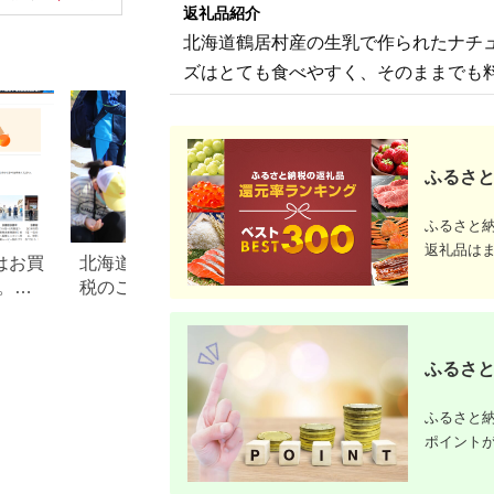
ーチーズ ゴーダチー
【15571
返礼品紹介
ズ ナチュラルチーズ
北海道鶴居村産の生乳で作られたナチ
プロセスチーズ スモ
ークチーズ 燻製 スモ
ズはとても食べやすく、そのままでも
ーク カマンベール ブ
ルーチーズ 送料無料
士幌町 10000円
【Y102】
ふるさと
ふるさと
返礼品は
はお買
北海道幕別町のふるさと納
岩手県葛巻町のふ
。
税のご紹介
税のご紹介
限定の
ふるさと
ふるさと納
ポイント