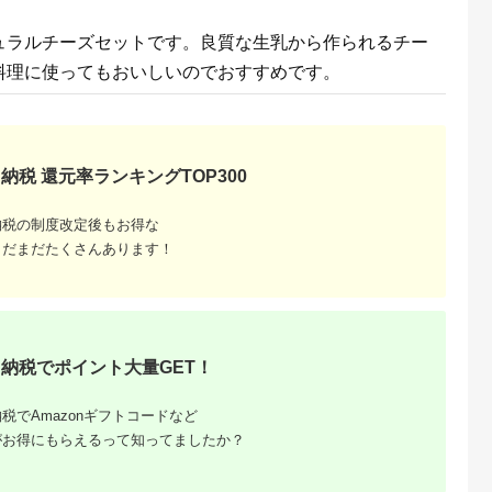
70】
グルト オンライン申
請 ワンストップ 健康
ュラルチーズセットです。良質な生乳から作られるチー
山田乳業 ふるさと納
税 宮城県 白石 白石市
料理に使ってもおいしいのでおすすめです。
【0111101】
納税 還元率ランキングTOP300
納税の制度改定後もお得な
まだまだたくさんあります！
るさと納
納税でポイント大量GET！
税でAmazonギフトコードなど
がお得にもらえるって知ってましたか？