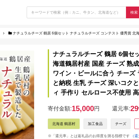
検索
ナチュラルチーズ 鶴居 6個セット ナチュラルチーズ コンテスト 優秀賞 北海道鶴居村産 国産 チーズ 熟成 食べ比べ 詰め合わせ 熟成 家飲み おつまみ ワイン・ビールに合う チ
ナチュラルチーズ 鶴居 6個セ
海道鶴居村産 国産 チーズ 熟成
ワイン・ビールに合う チーズ 
と納税 生乳 チーズ 深いコク
ィ 手作り セルロース不使用 高
15,000
29
寄付金額:
円
還元率:
北海道 鶴居村
加工食品
チーズ
※「還元率」とは返礼品のお得度を測る指標です
（還