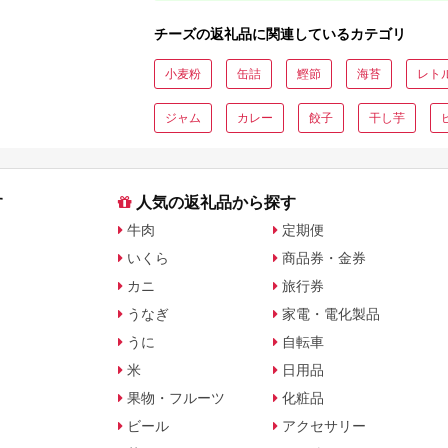
チーズの返礼品に関連しているカテゴリ
小麦粉
缶詰
鰹節
海苔
レト
ジャム
カレー
餃子
干し芋
す
人気の返礼品から探す
牛肉
定期便
いくら
商品券・金券
カニ
旅行券
うなぎ
家電・電化製品
うに
自転車
米
日用品
果物・フルーツ
化粧品
ビール
アクセサリー