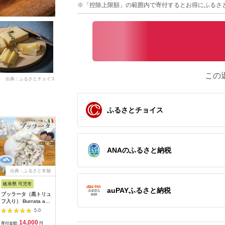
※「控除上限額」の範囲内で寄付するとお得にふるさ
この
出典：ふるさとチョイス
ふるさとチョイス
ANAのふるさと納税
出典：ふるさと本舗
出典：ふるさとチョイ
出典：JALふるさと納税
出典：JA
ス
岐阜県 可児市
北海道 天塩町
北海道 士幌町
北海道 大
auPAYふるさと納税
ブッラータ（黒トリュ
べこちちFACTORY★
チーズ 北海道 よつ葉
【北海道
フ入り） Burrata al
チーズおまかせ定期便
十勝 おつまみチーズ
造】モッ
Tartufo 180g【0073-
全3回★2カ月に1回お
6種 セット 計375g チ
ズみそ漬 1
5.0
5.0
5.0
003】
届け
ーズ 晩酌 ワイン おつ
量145g)
14,000
39,000
10,000
1
まみ ひとくち チェダ
可地域：
寄付金額:
円
寄付金額:
円
寄付金額:
円
寄付金額: