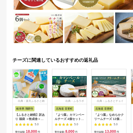
チーズに関連しているおすすめの返礼品
出典：楽天ふるさと納
出典：ふるラボ
出典：ふるさとチョイ
税
ス
岐阜県 飛騨市
北海道 音更町
北海道 音更町
【ふるさと納税】訳あ
「よつ葉」カマンベー
「よつ葉」なめらかク
り 福袋 ＜牧成舎＞乳
ルチーズ 4個セット
リームチーズ 12個セ
製品デラックスセット
【B109】 チーズ 北
ット【A101】 クリー
5.0
5.0
5.0
牛乳 ヨーグルト チー
海道
ムチーズ 北海道
18,000
8,000
13,000
ズ お任せ 飛騨産生乳
寄付金額:
円
寄付金額:
円
寄付金額:
円