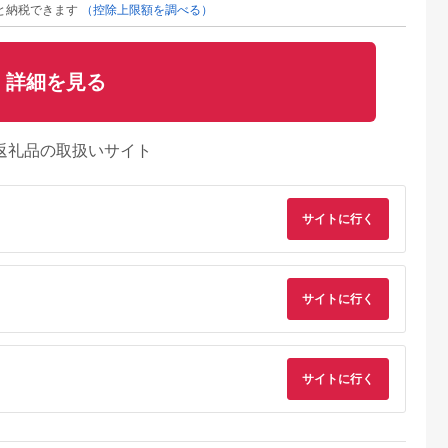
と納税できます
（控除上限額を調べる）
詳細を見る
返礼品の取扱いサイト
サイトに行く
サイトに行く
Lふるさと納税
出典：ふるさとチョイ
出典：ふるさと本舗
出典：楽天ふるさと
ス
樹町
宮城県 白石市
岐阜県 可児市
茨城県 笠間市
サイトに行く
大樹町工場製
フロム蔵王 蔵王チー
がんばれ中日ドラゴン
【ふるさと納税】毎
ツアレラチー
ズとフロム蔵王ヨーグ
ズ！ブッラータ
ちょこっと しあわせ
30g (総重
ルトセット 5種6個セ
（2022銀賞）1個【中
チーズ
5.0
5.0
5.0
5.0
×3袋【配送不
ット | チーズ ヨーグ
日ドラゴンズコラボ】
FROMAGERIEつく
1,000
14,000
13,000
12,000
離島】
ルト セット 飲むヨー
【0073-071】
のおすすめ3点セット
円
寄付金額:
円
寄付金額:
円
寄付金額:
円