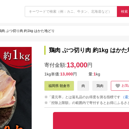
検索
鶏肉 ぶつ切り肉 約1kg はかた地どり
鶏肉 ぶつ切り肉 約1kg はか
13,000
寄付金額:
円
1kg単価:
13,000
円
量:
1
kg
お気
福岡県 朝倉市
肉
鶏肉
※「還元率」とは返礼品のお得度を測る指標です
（還
※「控除上限額」の範囲内で寄付するとお得にふるさ