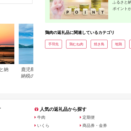
ふるさと納
452060063]
菜 じゃがいも 鶏 レト
個入 | 家
ルト カレー お取り寄
からあげ 
ポイント
せ
あげ から
弁当 おか
つまみ お肉
肉 大分県
鶏肉の返礼品に関連しているカテゴリ
手羽先
鶏むね肉
焼き鳥
地鶏
と納
鹿児島県指宿市のふるさと
宮崎県小林市のふ
納税のご紹介
税のご紹介
す
人気の返礼品から探す
牛肉
定期便
いくら
商品券・金券