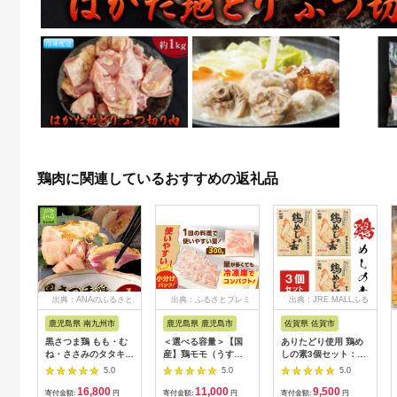
鶏肉に関連しているおすすめの返礼品
出典：ANAのふるさと
出典：ふるさとプレミ
出典：JRE MALLふる
納税
アム
さと納税
鹿児島県 南九州市
鹿児島県 鹿児島市
佐賀県 佐賀市
黒さつま鶏 もも・む
＜選べる容量＞【国
ありたどり使用 鶏め
ね・ささみのタタキセ
産】鶏モモ（うす
しの素3個セット：
ット【配送不可地域：
塩） K025-012
A095-032
5.0
5.0
5.0
離島】
16,800
11,000
9,500
寄付金額:
円
寄付金額:
円
寄付金額:
円