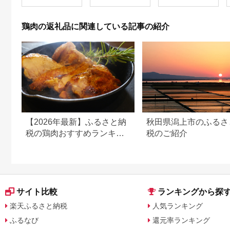
鶏肉の返礼品に関連している記事の紹介
【2026年最新】ふるさと納
秋田県潟上市のふるさ
税の鶏肉おすすめランキン
税のご紹介
グ｜コスパ・量・部位別に
厳選
サイト比較
ランキングから探
楽天ふるさと納税
人気ランキング
ふるなび
還元率ランキング