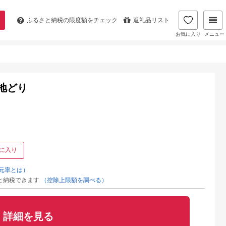
ふるさと納税の
限度額をチェック
返礼品リスト
お気に入り
メニュー
た地どり
に入り
元率とは）
と納税できます
（控除上限額を調べる）
詳細を見る