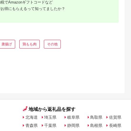
税でAmazonギフトコードなど
庭調理 中津
おつまみ パーティー
ら揚げ からあげ用 冷
唐揚げ から
おかず ギフト
凍 手軽 晩酌 おつま
がお得にもらえるって知ってましたか？
揚げ お弁当
鶏肉 おかず 惣菜 小
ず お惣菜 お
け 地鶏 おつまみふる
 肉 鶏 鶏
さと納税鶏肉 高知県
 中津市
須崎市 ME056_x
唐揚げ
鶏もも肉
その他
るさと納
地域から返礼品を探す
北海道
埼玉県
岐阜県
鳥取県
佐賀県
青森県
千葉県
静岡県
島根県
長崎県