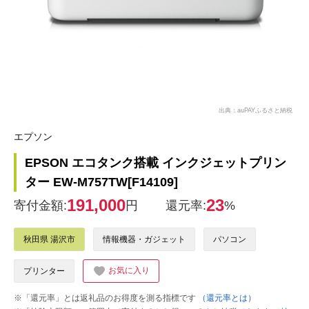
出典：auPAYふるさと納税
エプソン
EPSON エコタンク搭載 インクジェットプリン
ター EW-M757TW[F14109]
191,000
23
寄付金額:
円
還元率:
%
秋田県 湯沢市
情報機器・ガジェット
パソコン
お気に入り
プリンター
※「還元率」とは返礼品のお得度を測る指標です
（還元率とは）