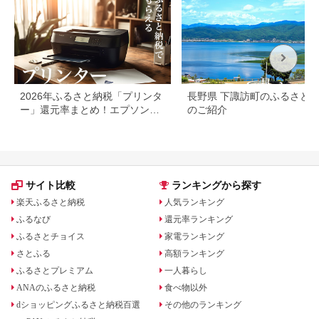
2026年ふるさと納税「プリンタ
長野県 下諏訪町のふるさと
ー」還元率まとめ！エプソン・
のご紹介
ブラザーも
サイト比較
ランキングから探す
楽天ふるさと納税
人気ランキング
ふるなび
還元率ランキング
ふるさとチョイス
家電ランキング
さとふる
高額ランキング
ふるさとプレミアム
一人暮らし
ANAのふるさと納税
食べ物以外
dショッピングふるさと納税百選
その他のランキング