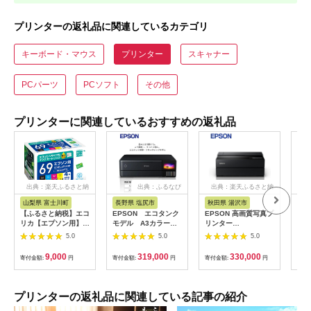
プリンターの返礼品に関連しているカテゴリ
キーボード・マウス
プリンター
スキャナー
PCパーツ
PCソフト
その他
プリンターに関連しているおすすめの返礼品
出典：楽天ふるさと納
出典：ふるなび
出典：楽天ふるさと納
出
税
税
山梨県 富士川町
長野県 塩尻市
秋田県 湯沢市
長
【ふるさと納税】エコ
EPSON エコタンク
EPSON 高画質写真プ
EP
リカ【エプソン用】
モデル A3カラーイ
リンター
88
IC4CL69互換リサイ
ンクジェット複合機
Proselection SC-
リン
5.0
5.0
5.0
クルインク 4色パック
クロ EW-
PX1V[F14106]
市
（型番：ECI-E69-
M973A3T[エプソン
9,000
319,000
330,000
寄付金額:
円
寄付金額:
円
寄付金額:
円
寄付
4P）リサイクル イン
プリンター 長野県 塩
ク カートリッジ イン
尻市]
クカートリッジ カラ
ー オフィス用品 プリ
プリンターの返礼品に関連している記事の紹介
ンター インク 山梨県
富士川町