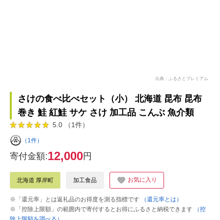
出典：ふるさとプレミアム
さけの食べ比べセット（小） 北海道 昆布 昆布
巻き 鮭 紅鮭 サケ さけ 加工品 こんぶ 魚介類
5.0 （1件）
（1件）
12,000
寄付金額:
円
お気に入り
北海道 厚岸町
加工食品
※「還元率」とは返礼品のお得度を測る指標です
（還元率とは）
※「控除上限額」の範囲内で寄付するとお得にふるさと納税できます
（控
除上限額を調べる）