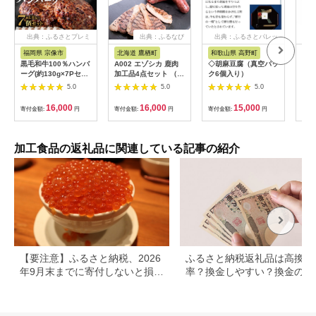
出典：ふるさとプレミ
出典：ふるなび
出典：ふるさとパレッ
出
アム
ト
福岡県 宗像市
北海道 鷹栖町
和歌山県 高野町
北
黒毛和牛100％ハンバ
A002 エゾシカ 鹿肉
◇胡麻豆腐（真空パッ
ーグ(約130g×7Pセッ
加工品4点セット （
ク6個入り）
ト)【魚住商店】
肩ローススライス エ
5.0
5.0
5.0
_HA1521
ゾ鹿ジャーキー スモ
ークハムか生ハムのい
16,000
16,000
15,000
寄付金額:
円
寄付金額:
円
寄付金額:
円
寄付
ずれか ソーセージか
ベーコンのいずれか
） 北海道 鷹栖町 ロー
ス もも肉 使用 高たん
加工食品の返礼品に関連している記事の紹介
ぱく 低脂肪 山恵 鹿肉
ジビエ
【要注意】ふるさと納税、2026
ふるさと納税返礼品は高換金
年9月末までに寄付しないと損す
率？換金しやすい？換金の可
る可能性大｜10月からの制度変
について
更を解説