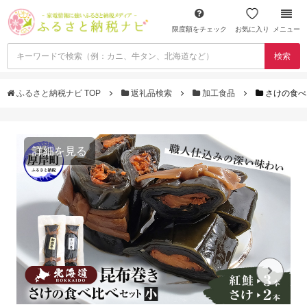
限度額をチェック
お気に入り
メニュー
検索
ふるさと納税ナビ TOP
返礼品検索
加工食品
さけの食べ比
詳細を見る