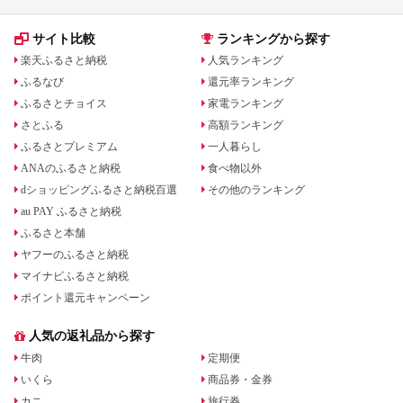
サイト比較
ランキングから探す
楽天ふるさと納税
人気ランキング
ふるなび
還元率ランキング
ふるさとチョイス
家電ランキング
さとふる
高額ランキング
ふるさとプレミアム
一人暮らし
ANAのふるさと納税
食べ物以外
dショッピングふるさと納税百選
その他のランキング
au PAY ふるさと納税
ふるさと本舗
ヤフーのふるさと納税
マイナビふるさと納税
ポイント還元キャンペーン
人気の返礼品から探す
牛肉
定期便
いくら
商品券・金券
カニ
旅行券