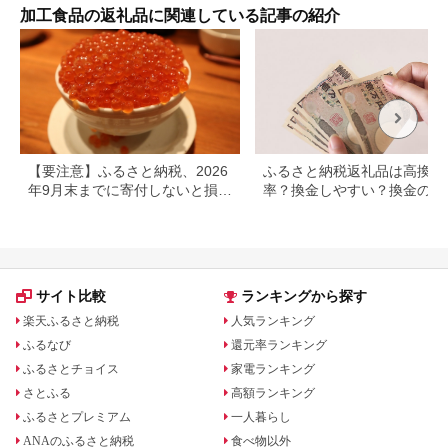
洋食 湯煎 個別包装 小
加工食品の返礼品に関連している記事の紹介
分 お弁当 便利 お試
し]|06_thm-040601
【要注意】ふるさと納税、2026
ふるさと納税返礼品は高換金
年9月末までに寄付しないと損す
率？換金しやすい？換金の可
る可能性大｜10月からの制度変
について
更を解説
サイト比較
ランキングから探す
楽天ふるさと納税
人気ランキング
ふるなび
還元率ランキング
ふるさとチョイス
家電ランキング
さとふる
高額ランキング
ふるさとプレミアム
一人暮らし
ANAのふるさと納税
食べ物以外