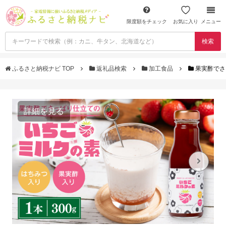
限度額をチェック
お気に入り
メニュー
検索
ふるさと納税ナビ TOP
返礼品検索
加工食品
果実酢でさ
詳細を見る