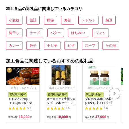
加工食品の返礼品に関連しているカテゴリ
小麦粉
缶詰
鰹節
海苔
レトルト
納豆
梅干し
チーズ
バター
はちみつ
ジャム
カレー
餃子
干し芋
ピザ
スープ
その他
加工食品に関連しているおすすめの返礼品
出典：ふるさとプレミ
出典：ふるさとチョイ
出典：ふるさとチョイ
出
アム
ス
ス
宮城県 利府町
静岡県 南伊豆町
岡山県 津山市
兵
ドドンと3.2kg！
オーガニック生姜シロ
プロポリス300×2本
淡路
《160g×20個》昔懐
ップ ２本セット（プ
(21224)【1111702】
おす
かしいデミグラスソー
レーン） 【 生姜 健
5.0
5.0
5.0
スハンバーグ 肉 洋食
康 ジンジャーシロッ
簡単 大容量 湯煎 湯せ
プ ジンジャー しょう
16,000
10,000
47,000
寄付金額:
円
寄付金額:
円
寄付金額:
円
寄付
ん 個包装 [大容量 ハ
が 生姜シロップ 】
ンバーグ 肉 おかず 惣
<H-1>
菜 個包装 簡単 湯せん