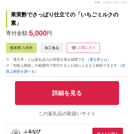
出典：ふるさとプレミアム
果実酢でさっぱり仕立ての「いちごミルクの
素」
5,000
寄付金額:
円
お気に入り
熊本県 八代市
加工食品
※「還元率」とは返礼品のお得度を測る指標です
（還元率とは）
※「控除上限額」の範囲内で寄付するとお得にふるさと納税できます
（控
除上限額を調べる）
詳細を見る
この返礼品の取扱いサイト
ふるなび