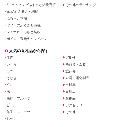
dショッピングふるさと納税百選
その他のランキング
au PAY ふるさと納税
ふるさと本舗
ヤフーのふるさと納税
マイナビふるさと納税
ポイント還元キャンペーン
人気の返礼品から探す
牛肉
定期便
いくら
商品券・金券
カニ
旅行券
うなぎ
家電・電化製品
うに
自転車
米
日用品
果物・フルーツ
化粧品
ビール
アクセサリー
菓子・スイーツ
その他
おせち