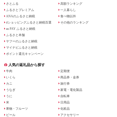
さとふる
高額ランキング
ふるさとプレミアム
一人暮らし
ANAのふるさと納税
食べ物以外
dショッピングふるさと納税百選
その他のランキング
au PAY ふるさと納税
ふるさと本舗
ヤフーのふるさと納税
マイナビふるさと納税
ポイント還元キャンペーン
人気の返礼品から探す
牛肉
定期便
いくら
商品券・金券
カニ
旅行券
うなぎ
家電・電化製品
うに
自転車
米
日用品
果物・フルーツ
化粧品
ビール
アクセサリー