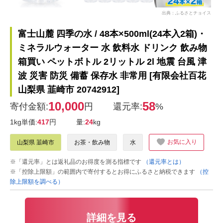
出典：ふるさとチョイス
富士山麓 四季の水 / 48本×500ml(24本入2箱)・
ミネラルウォーター 水 飲料水 ドリンク 飲み物
箱買い ペットボトル 2リットル 2l 地震 台風 津
波 災害 防災 備蓄 保存水 非常用 [有限会社百花
山梨県 韮崎市 20742912]
10,000
58
寄付金額:
円
還元率:
%
1kg単価:
417
円
量:
24
kg
お気に入り
山梨県 韮崎市
お茶・飲み物
水
※「還元率」とは返礼品のお得度を測る指標です
（還元率とは）
※「控除上限額」の範囲内で寄付するとお得にふるさと納税できます
（控
除上限額を調べる）
詳細を見る