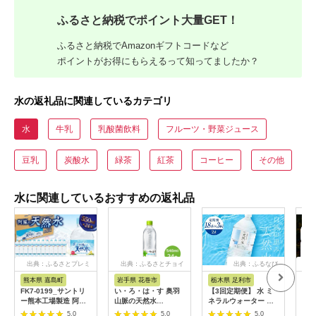
ふるさと納税でポイント大量GET！
ふるさと納税でAmazonギフトコードなど
ポイントがお得にもらえるって知ってましたか？
水の返礼品に関連しているカテゴリ
水
牛乳
乳酸菌飲料
フルーツ・野菜ジュース
豆乳
炭酸水
緑茶
紅茶
コーヒー
その他
水に関連しているおすすめの返礼品
出典：ふるさとプレミ
出典：ふるさとチョイ
出典：ふるなび
出
アム
ス
熊本県 嘉島町
岩手県 花巻市
栃木県 足利市
愛
FK7-0199_サントリ
い・ろ・は・す 奥羽
【3回定期便】 水 ミ
四国
ー熊本工場製造 阿蘇
山脈の天然水
ネラルウォーター 天
っこ
の天然水【550mlペッ
540mlPET×24本セッ
然水 2L 18本 お水 飲
ケー
5.0
5.0
5.0