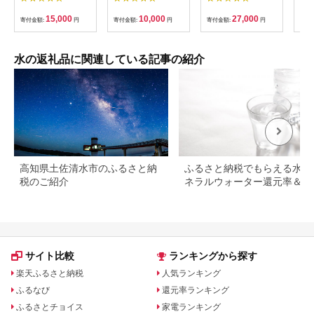
ト×24本】 熊本県 嘉
ト 【1414】
料水 軟水で飲みやす
島町
い 備蓄品としてもオ
15,000
10,000
27,000
寄付金額:
円
寄付金額:
円
寄付金額:
円
寄付
ススメ F7Z-436
水の返礼品に関連している記事の紹介
高知県土佐清水市のふるさと納
ふるさと納税でもらえる水・
税のご紹介
ネラルウォーター還元率＆レ
ュー評価ランキング！
サイト比較
ランキングから探す
楽天ふるさと納税
人気ランキング
ふるなび
還元率ランキング
ふるさとチョイス
家電ランキング