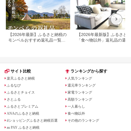
【2026年最新】ふるさと納税の
【2026年最新版】ふるさと
モンベルおすすめ返礼品一覧｜
「食べ物以外」返礼品の還元
ポイントバウチャー・アウトド
ランキング！
ア用品を紹介
サイト比較
ランキングから探す
楽天ふるさと納税
人気ランキング
ふるなび
還元率ランキング
ふるさとチョイス
家電ランキング
さとふる
高額ランキング
ふるさとプレミアム
一人暮らし
ANAのふるさと納税
食べ物以外
dショッピングふるさと納税百選
その他のランキング
au PAY ふるさと納税