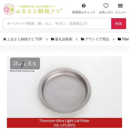
限度額をチェック
お気に入り
メニュー
検索
ふるさと納税ナビ TOP
返礼品検索
アウトドア用品
Tit
詳細を見る