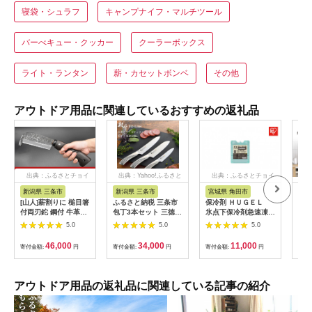
寝袋・シュラフ
キャンプナイフ・マルチツール
バーべキュー・クッカー
クーラーボックス
ライト・ランタン
薪・カセットボンベ
その他
アウトドア用品に関連しているおすすめの返礼品
出典：ふるさとチョイ
出典：Yahoo!ふるさと
出典：ふるさとチョイ
ス
納税
ス
新潟県 三条市
新潟県 三条市
宮城県 角田市
神
[山人]薪割りに 槌目箸
ふるさと納税 三条市
保冷剤 ＨＵＧＥＬ
Vi
付両刃鉈 鋼付 牛革ケ
包丁3本セット 三徳・
氷点下保冷剤急速凍結
源（
ース キャンプ用品 ア
牛刀・ペティナイフ
タイプ Mサイズ 4個
BN-
5.0
5.0
5.0
ウトドア用品 鉈（ナ
燕三条製 [村斗 Fit-
セット HHK-M
タ） 【046S001】
Line]【020P099】
46,000
34,000
11,000
寄付金額:
円
寄付金額:
円
寄付金額:
円
寄付
アウトドア用品の返礼品に関連している記事の紹介