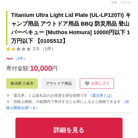
出典：ふるラボ
Titanium Ultra Light Lid Plate (UL-LP120Ti) キ
ャンプ用品 アウトドア用品 BBQ 防災用品 登山
バーベキュー [Muthos Homura] 10000円以下 1
万円以下 【010S512】
2.0 （1件）
（1件）
10,000
寄付金額:
円
お気に入り
新潟県 三条市
アウトドア用品
※「還元率」とは返礼品のお得度を測る指標です
（還元率とは）
※「控除上限額」の範囲内で寄付するとお得にふるさと納税できます
（控
除上限額を調べる）
詳細を見る