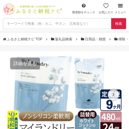
限度額をチェック
お気に入り
メニュー
検索
ふるさと納税ナビ TOP
返礼品検索
日用品・雑貨
掃除・
詳細を見る