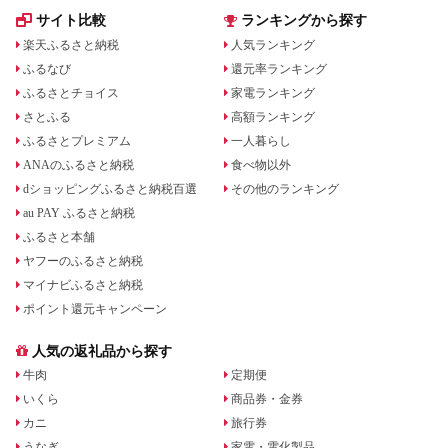
サイト比較
ランキングから探す
楽天ふるさと納税
人気ランキング
ふるなび
還元率ランキング
ふるさとチョイス
家電ランキング
さとふる
高額ランキング
ふるさとプレミアム
一人暮らし
ANAのふるさと納税
食べ物以外
dショッピングふるさと納税百選
その他のランキング
au PAY ふるさと納税
ふるさと本舗
ヤフーのふるさと納税
マイナビふるさと納税
ポイント還元キャンペーン
人気の返礼品から探す
牛肉
定期便
いくら
商品券・金券
カニ
旅行券
うなぎ
家電・電化製品