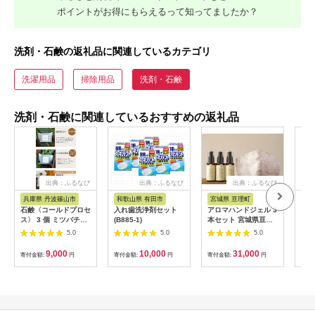
ポイントがお得にもらえるって知ってましたか？
洗剤・石鹸の返礼品に関連しているカテゴリ
洗濯用品
掃除用品
洗剤・石鹸
洗剤・石鹸に関連しているおすすめの返礼品
出典：ふるなび
出典：ふるなび
出典：ふるなび
兵庫県 丹波篠山市
和歌山県 有田市
宮城県 亘理町
群
石鹸〈コールドプロセ
入れ歯洗浄剤セット
アロマハンドジェル 3
柔軟
ス〉 3 個 ミツバチ農
(B885-1)
本セット 宮城県亘理
ーテ
家 自家製石けん
町 アロマ
ル 
5.0
5.0
5.0
[BEE003]
9,000
10,000
31,000
寄付金額:
円
寄付金額:
円
寄付金額:
円
寄付