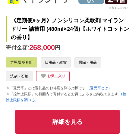
出典：ふるなび
《定期便9ヶ月》ノンシリコン柔軟剤 マイラン
ドリー 詰替用 (480ml×24個)【ホワイトコットン
の香り】
268,000
寄付金額:
円
群馬県 明和町
日用品・雑貨
掃除・用品
お気に入り
洗剤・石鹸
※「還元率」とは返礼品のお得度を測る指標です
（還元率とは）
※「控除上限額」の範囲内で寄付するとお得にふるさと納税できます
（控
除上限額を調べる）
詳細を見る