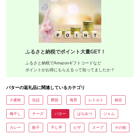
ふるさと納税でポイント大量GET！
ふるさと納税でAmazonギフトコードなど
ポイントがお得にもらえるって知ってましたか？
バターの返礼品に関連しているカテゴリ
小麦粉
缶詰
鰹節
海苔
レトルト
納豆
梅干し
チーズ
バター
はちみつ
ジャム
カレー
餃子
干し芋
ピザ
スープ
その他