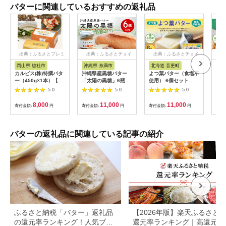
バターに関連しているおすすめの返礼品
出典：ふるさとプレミ
出典：ふるさとチョイ
出典：ふるさとチョイ
出
アム
ス
ス
岡山県 総社市
沖縄県 糸満市
北海道 音更町
北
カルピス(株)特撰バタ
沖縄県産黒糖バター
よつ葉バター（食塩不
｢よ
ー（450g×1本）【食
「太陽の黒糖」6瓶入
使用） 6個セット
いよ
塩不使用】008-007
り
【A97】 食塩不使用
セッ
5.0
5.0
5.0
バター 北海道
8,000
11,000
11,000
寄付金額:
円
寄付金額:
円
寄付金額:
円
寄付
バターの返礼品に関連している記事の紹介
ふるさと納税「バター」返礼品
【2026年版】楽天ふるさと
の還元率ランキング！人気ブラ
還元率ランキング｜高還元率