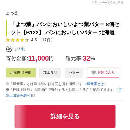
出典：auPAYふるさと納税
よつ葉
「よつ葉」パンにおいしいよつ葉バター 8個セ
ット【B122】 パンにおいしいバター 北海道
4.5 （17件）
（17件）
11,000
32
寄付金額:
円
還元率:
%
お気に入り
北海道 音更町
加工食品
バター
※「還元率」とは返礼品のお得度を測る指標です
（還元率とは）
※「控除上限額」の範囲内で寄付するとお得にふるさと納税できます
（控
除上限額を調べる）
詳細を見る