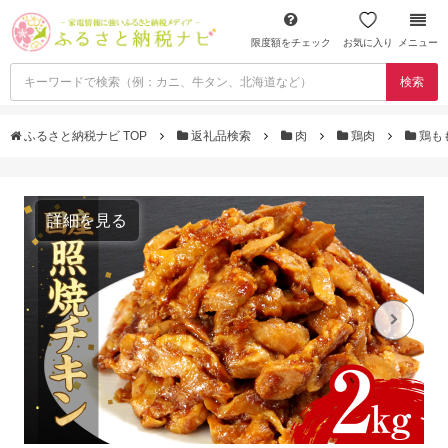
限度額をチェック
お気に入り
メニュー
検索
ふるさと納税ナビ TOP
返礼品検索
肉
鶏肉
鶏も
詳細を見る