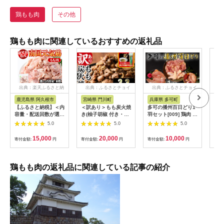
鶏もも肉
その他
鶏もも肉に関連しているおすすめの返礼品
出典：楽天ふるさと納
出典：ふるさとチョイ
出典：ふるさとチョイ
出
税
ス
ス
鹿児島県 阿久根市
宮崎県 門川町
兵庫県 多可町
熊
【ふるさと納税】＜内
＜訳あり＞もも炭火焼
多可の播州百日どり1
【ふ
容量・配送回数が選べ
き(柚子胡椒 付き・計
羽セット[009] 鶏肉 も
希少
る！＞鹿児島県産！南
3.3kg・300g×11P)小
も肉 むね肉 ささみ 手
も肉
5.0
5.0
5.0
国元気鶏 もも肉(計
分け 真空パック おつ
羽先 手羽元 肝 砂肝
寄せ
2.5〜7.5kg) 国産 九
まみ 鶏肉 とりにく 鳥
１羽分 播州百日どり
うち
15,000
20,000
10,000
寄付金額:
円
寄付金額:
円
寄付金額:
円
寄付
州産 鹿児島産 鶏肉 鶏
肉 柚子胡椒 モモ肉 も
冷蔵
い
モモ 鶏もも モモ肉 小
も肉【V-37】【味鶏
分け 弁当 おかず 定期
フーズ】
便 Aセット Bセット
鶏もも肉の返礼品に関連している記事の紹介
【さるがく水産】