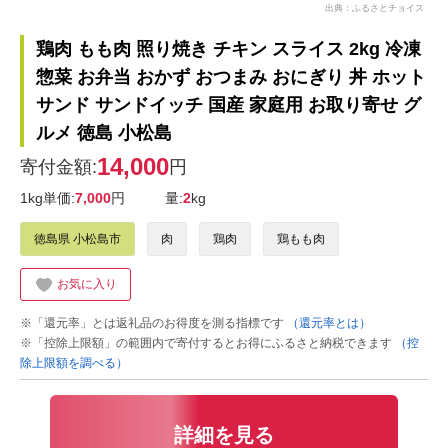
出典：ふるさとチョイス
鶏肉 もも肉 照り焼き チキン スライス 2kg 冷凍
惣菜 お弁当 おかず おつまみ おにぎり 丼 ホット
サンド サンドイッチ 国産 家庭用 お取り寄せ グ
ルメ 徳島 小松島
14,000
寄付金額:
円
1kg単価:
7,000
円
量:
2
kg
徳島県 小松島市
肉
鶏肉
鶏もも肉
お気に入り
※「還元率」とは返礼品のお得度を測る指標です
（還元率とは）
※「控除上限額」の範囲内で寄付するとお得にふるさと納税できます
（控
除上限額を調べる）
詳細を見る