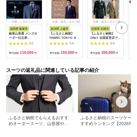
出典：ふるさとチョイ
出典：楽天ふるさと納
出典：楽天ふるさと納
出
ス
税
税
福岡県 飯塚市
新潟県 上越市
佐賀県 武雄市
福
銀座山形屋 メンズオ
【ふるさと納税】
【ふるさと納税】
銀座
ーダー仕立券
FABRIC TOKYO オー
ONLY 全国直営店で使
ーダ
（30,000円分）【J1-
ダースーツ セットア
える オンリー オーダ
（1
5.0
5.0
5.0
006】
ップ お仕立て券 ファ
ースーツ 仕立て 補助
【M
ブリック東京 ファブ
券（90,000円相当/有
110,000
150,000
300,000
寄付金額:
円
寄付金額:
円
寄付金額:
円
寄付
リックトーキョー オ
効期限6ヶ月）テーラ
ーダーメイド ギフ
ーメイドオーダー
ト お届け：お申込み
[UDB004] スーツ オ
確認後、10日以内に
ーダースーツ メンズ
スーツの返礼品に関連している記事の紹介
発送いたします。(土/
レディース チケット
日/祝祭日/年末年始な
ど除く)
ふるさと納税でもらえるおすす
ふるさと納税のスーツケース
めオーダースーツ。山形屋や英
すすめランキング【2026年
国屋も
新】還元率・人気返礼品を比