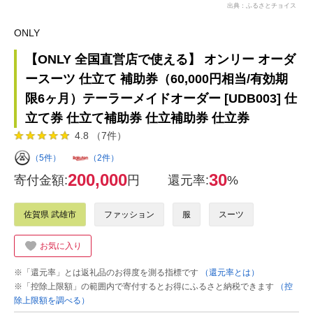
出典：ふるさとチョイス
ONLY
【ONLY 全国直営店で使える】 オンリー オーダ
ースーツ 仕立て 補助券（60,000円相当/有効期
限6ヶ月）テーラーメイドオーダー [UDB003] 仕
立て券 仕立て補助券 仕立補助券 仕立券
4.8 （7件）
（5件）
（2件）
200,000
30
寄付金額:
円
還元率:
%
佐賀県 武雄市
ファッション
服
スーツ
お気に入り
※「還元率」とは返礼品のお得度を測る指標です
（還元率とは）
※「控除上限額」の範囲内で寄付するとお得にふるさと納税できます
（控
除上限額を調べる）