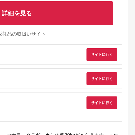
詳細を見る
返礼品の取扱いサイト
サイトに行く
サイトに行く
天ふるさと納
出典：ふるさとチョイ
出典：ふるさとプレミ
出典：楽天ふるさと
サイトに行く
税
ス
アム
高村
愛媛県 鬼北町
香川県 東かがわ市
山形県 最上町
と納税】木炭
鬼の薪（鬼北の広葉樹
薪 定期便 3ヶ月 20kg
【ふるさと納税】モ
高村こだわり
ミックス焚付薪）2箱
10箱 セット 森のちか
ガライト 約22kg(
木炭 高知県
<薪 ストーブ アウト
ら 五名の薪 燃料 アウ
火剤付き) キャンプ 
5.0
5.0
4.9
4.6
炭 アウトド
ドア キャンプ ピザ ボ
トドア アウトドア用
,000
23,000
300,000
13,500
イラー 自然 火 炎 燃
品 キャンプ キャンプ
円
寄付金額:
円
寄付金額:
円
寄付金額:
円