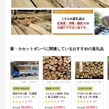
薪・カセットボンベに関連しているおすすめの返礼品
出典：ふるなび
出典：楽天ふるさと納
出典：auPAYふるさと納
税
税
長野県 南相木村
愛媛県 伊予市
山形県 西川町
南相木村の薪『広葉樹
【ふるさと納税】訳あ
FYN9-119 薪 20kg ナ
ミックス（クリ、アカ
り 薪 広葉樹 15kg〜
ラ薪 まき 1年 乾燥 マ
シア、ケヤキ等）』
18kg 自然乾燥 菜の花
キ キャンプ アウトド
5.0
5.0
5.0
（1立米、軽トラック
薪 割薪 アウトドア キ
ア
50,000
12,000
10,000
1台分）～片道100キ
ャンプ｜B218
寄付金額:
円
寄付金額:
円
寄付金額:
円