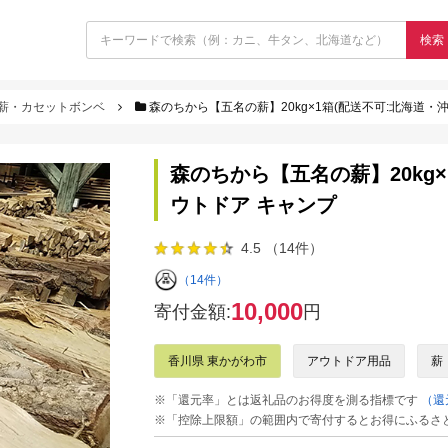
検索
薪・カセットボンベ
森のちから【五名の薪】20kg×1箱(配送不可:北海道・
森のちから【五名の薪】20kg×
ウトドア キャンプ
4.5 （14件）
（14件）
10,000
寄付金額:
円
香川県 東かがわ市
アウトドア用品
薪
※「還元率」とは返礼品のお得度を測る指標です
（還
※「控除上限額」の範囲内で寄付するとお得にふるさ