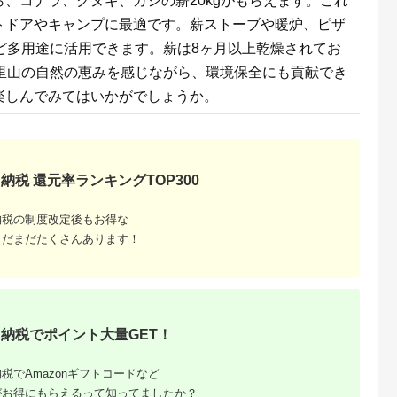
、コナラ、クヌギ、カシの薪20kgがもらえます。これ
料 焚火 暖炉 窯焼き
用品 BBQ 薪ストーブ
四国薪販売 焚火 キャ
焚き火 香川 香川県 東
トドアやキャンプに最適です。薪ストーブや暖炉、ピザ
ンプファイヤー 愛媛
かがわ市 (配送不可:北
県 鬼北町> ※離島へ
海道・沖縄県・離島地
ど多用途に活用できます。薪は8ヶ月以上乾燥されてお
の配送不可
域)
。里山の自然の恵みを感じながら、環境保全にも貢献でき
楽しんでみてはいかがでしょうか。
納税 還元率ランキングTOP300
納税の制度改定後もお得な
まだまだたくさんあります！
納税でポイント大量GET！
税でAmazonギフトコードなど
がお得にもらえるって知ってましたか？