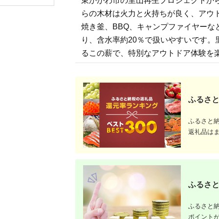
東かがわ市の里山再生プロジェクトから
薪風呂 F4B-0307
らの木材は火力と火持ちが良く、アウ
焼き釜、BBQ、キャンプファイヤーな
り、含水率約20％で扱いやすいです
るこの薪で、特別なアウトドア体験を
ふるさと
ふるさと
返礼品は
ふるさと
ふるさと納
ポイント