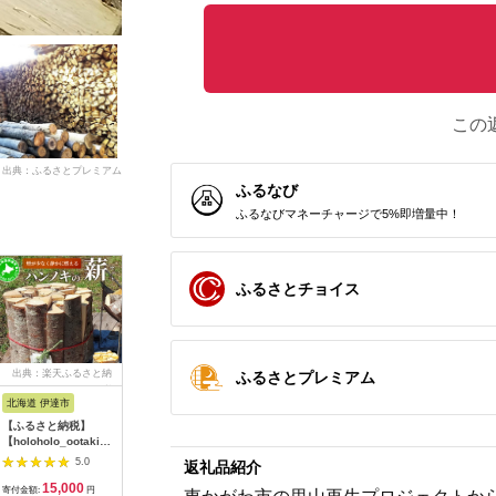
この
出典：ふるさとプレミアム
ふるなび
ふるなびマネーチャージで5%即増量中！
ふるさとチョイス
出典：楽天ふるさと納
出典：楽天ふるさと納
出典：楽天ふるさと納
出典：楽
ふるさとプレミアム
税
税
税
北海道 伊達市
岩手県 久慈市
山形県 金山町
高知県 日
【ふるさと納税】
【ふるさと納税】【火
【ふるさと納税】 金
【ふるさ
【holoholo_ootaki】
つき・火力・火持ちよ
山町産 乾燥 杉薪 中
5kg 日
＜ハンノキの薪＞
しの国産高級木炭】岩
約23kg 針葉樹 薪スト
の炭 樫の
5.0
5.0
5.0
返礼品紹介
20cm 15kg＋komaki
手切炭（GI）6kg×2
ーブ キャンプ アウト
産 BBQ 
15,000
22,000
7,000
8
セット 【農福連携】
個 なら堅一級
ドア 焚火 焚き火 暖炉
ア
寄付金額:
円
寄付金額:
円
寄付金額:
円
寄付金額: