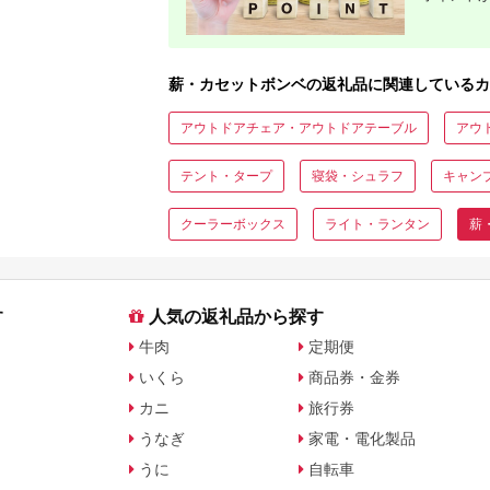
薪・カセットボンベの返礼品に関連しているカ
アウトドアチェア・アウトドアテーブル
アウ
テント・タープ
寝袋・シュラフ
キャン
クーラーボックス
ライト・ランタン
薪
す
人気の返礼品から探す
牛肉
定期便
いくら
商品券・金券
カニ
旅行券
うなぎ
家電・電化製品
うに
自転車