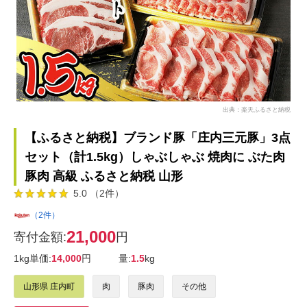
出典：楽天ふるさと納税
【ふるさと納税】ブランド豚「庄内三元豚」3点
セット（計1.5kg）しゃぶしゃぶ 焼肉に ぶた肉
豚肉 高級 ふるさと納税 山形
5.0 （2件）
（2件）
21,000
寄付金額:
円
1kg単価:
14,000
円
量:
1.5
kg
山形県 庄内町
肉
豚肉
その他