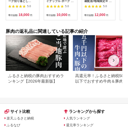
ーク切り落とし
イナップル ポーク し
蔵配送/地域限定※ 岐
しま
3kg（500g×6袋・真
ゃぶしゃぶ セット (3
阜県産 豚 瑞浪ボーノ
ぶ食
5.0
5.0
5.0
空パック）
～4人前) 沖縄 のブラ
ポーク 焼肉セット
送不
ンド豚 [ ロース ・ バ
1kg (バラ・肩ロース)
【1
18,000
10,000
12,000
寄付金額:
円
寄付金額:
円
寄付金額:
円
寄付
ラ ]_ 豚肉 肉 お肉 人
瑞浪市 / きなぁた瑞浪
気 美味しい 【配送不
[AZCI021]
可地域：離島】
【1386175】
豚肉の返礼品に関連している記事の紹介
ふるさと納税の豚肉おすすめラ
高還元率！ふるさと納税500
ンキング【2026年最新版】
以下でおすすめ牛肉＆豚肉ラ
キング！
サイト比較
ランキングから探す
楽天ふるさと納税
人気ランキング
ふるなび
還元率ランキング