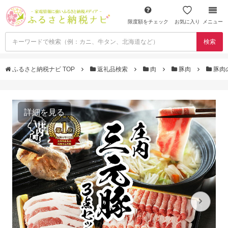
限度額をチェック
お気に入り
メニュー
検索
ふるさと納税ナビ TOP
返礼品検索
肉
豚肉
豚肉
詳細を見る