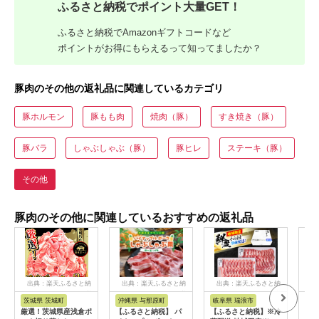
ふるさと納税でポイント大量GET！
ふるさと納税でAmazonギフトコードなど
ポイントがお得にもらえるって知ってましたか？
豚肉のその他の返礼品に関連しているカテゴリ
豚ホルモン
豚もも肉
焼肉（豚）
すき焼き（豚）
豚バラ
しゃぶしゃぶ（豚）
豚ヒレ
ステーキ（豚）
その他
豚肉のその他に関連しているおすすめの返礼品
出典：楽天ふるさと納
出典：楽天ふるさと納
出典：楽天ふるさと納
出
税
税
税
茨城県 茨城町
沖縄県 与那原町
岐阜県 瑞浪市
鹿
厳選！茨城県産浅倉ポ
【ふるさと納税】 パ
【ふるさと納税】※冷
【ふ