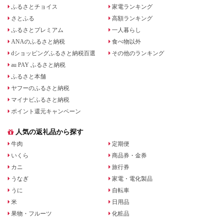
ふるさとチョイス
家電ランキング
さとふる
高額ランキング
ふるさとプレミアム
一人暮らし
ANAのふるさと納税
食べ物以外
dショッピングふるさと納税百選
その他のランキング
au PAY ふるさと納税
ふるさと本舗
ヤフーのふるさと納税
マイナビふるさと納税
ポイント還元キャンペーン
人気の返礼品から探す
牛肉
定期便
いくら
商品券・金券
カニ
旅行券
うなぎ
家電・電化製品
うに
自転車
米
日用品
果物・フルーツ
化粧品