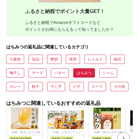
ふるさと納税でポイント大量GET！
ふるさと納税でAmazonギフトコードなど
ポイントがお得にもらえるって知ってましたか？
はちみつの返礼品に関連しているカテゴリ
小麦粉
缶詰
鰹節
海苔
レトルト
納豆
梅干し
チーズ
バター
はちみつ
ジャム
カレー
餃子
干し芋
ピザ
スープ
その他
はちみつに関連しているおすすめの返礼品
出典：楽天ふるさと納
出典：ふるさとチョイ
出典：楽天ふるさと納
税
ス
税