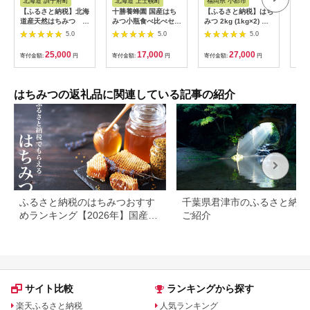
北海道 訓子府町
北海道 上士幌町
福岡県 小郡市
福
【ふるさと納税】北海
十勝養蜂園 国産はち
【ふるさと納税】はち
はち
道産天然はちみつ た
みつ小瓶食べ比べセッ
みつ 2kg (1kg×2) 非
はち
んぽぽ 1kg【配送不
ト 160g×6本
加熱 国産 天然 純はち
ット
5.0
5.0
5.0
可地域：離島・沖縄
みつ もちの木 蜂蜜 ハ
つ＆
県】【1056691】
チミツ 天然蜂蜜 天然
ハチ
25,000
17,000
27,000
寄付金額:
円
寄付金額:
円
寄付金額:
円
寄付
はちみつ 国産はちみ
つ 国産蜂蜜 無添加 無
加工 非加熱はちみつ
非加熱蜂蜜 瓶詰め 福
はちみつの返礼品に関連している記事の紹介
岡 福岡県 小郡市
ふるさと納税のはちみつおすす
千葉県君津市のふるさと納税
めランキング【2026年】国産・
ご紹介
高還元率を比較
サイト比較
ランキングから探す
楽天ふるさと納税
人気ランキング