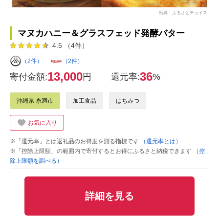
出典：ふるさとチョイス
マヌカハニー＆グラスフェッド発酵バター
4.5 （4件）
（2件）
（2件）
13,000
36
寄付金額:
円
還元率:
%
沖縄県 糸満市
加工食品
はちみつ
お気に入り
※「還元率」とは返礼品のお得度を測る指標です
（還元率とは）
※「控除上限額」の範囲内で寄付するとお得にふるさと納税できます
（控
除上限額を調べる）
詳細を見る