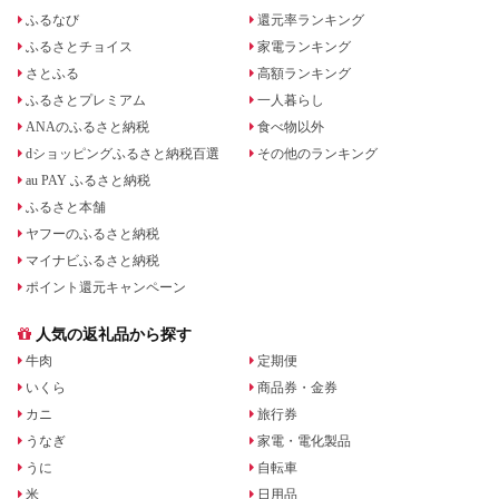
ふるなび
還元率ランキング
ふるさとチョイス
家電ランキング
さとふる
高額ランキング
ふるさとプレミアム
一人暮らし
ANAのふるさと納税
食べ物以外
dショッピングふるさと納税百選
その他のランキング
au PAY ふるさと納税
ふるさと本舗
ヤフーのふるさと納税
マイナビふるさと納税
ポイント還元キャンペーン
人気の返礼品から探す
牛肉
定期便
いくら
商品券・金券
カニ
旅行券
うなぎ
家電・電化製品
うに
自転車
米
日用品