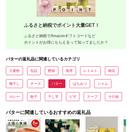
ふるさと納税でポイント大量GET！
ふるさと納税でAmazonギフトコードなど
ポイントがお得にもらえるって知ってましたか？
バターの返礼品に関連しているカテゴリ
小麦粉
缶詰
鰹節
海苔
レトルト
納豆
梅干し
チーズ
バター
はちみつ
ジャム
カレー
餃子
干し芋
ピザ
スープ
その他
バターに関連しているおすすめの返礼品