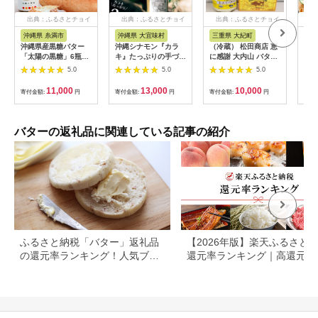
出典：ふるさとチョイ
出典：ふるさとチョイ
出典：ふるさとチョイ
出
ス
ス
ス
沖縄県 糸満市
沖縄県 大宜味村
三重県 大紀町
北
沖縄県産黒糖バター
沖縄シナモン『カラ
（冷蔵） 松田商店 恵
｢よ
「太陽の黒糖」6瓶入
キ』たっぷりの手づく
に感謝 大内山 バター
いよ
り
り無添加カラキソイミ
ワンダフル ／ ふるさ
セッ
5.0
5.0
5.0
ルクキャラメル
と納税 チャーン製法
三重県 大紀町
11,000
13,000
10,000
寄付金額:
円
寄付金額:
円
寄付金額:
円
寄付
バターの返礼品に関連している記事の紹介
ふるさと納税「バター」返礼品
【2026年版】楽天ふるさと
の還元率ランキング！人気ブラ
還元率ランキング｜高還元率
ンドのバター返礼品も紹介
礼品をジャンル別に比較