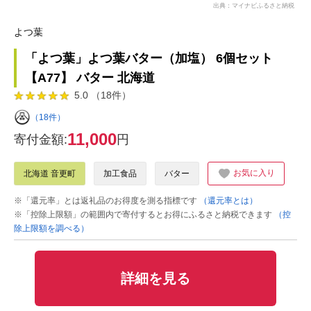
出典：マイナビふるさと納税
よつ葉
「よつ葉」よつ葉バター（加塩） 6個セット
【A77】 バター 北海道
5.0 （18件）
（18件）
11,000
寄付金額:
円
お気に入り
北海道 音更町
加工食品
バター
※「還元率」とは返礼品のお得度を測る指標です
（還元率とは）
※「控除上限額」の範囲内で寄付するとお得にふるさと納税できます
（控
除上限額を調べる）
詳細を見る