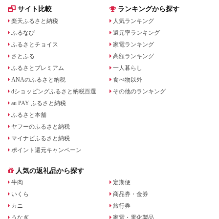
サイト比較
ランキングから探す
楽天ふるさと納税
人気ランキング
ふるなび
還元率ランキング
ふるさとチョイス
家電ランキング
さとふる
高額ランキング
ふるさとプレミアム
一人暮らし
ANAのふるさと納税
食べ物以外
dショッピングふるさと納税百選
その他のランキング
au PAY ふるさと納税
ふるさと本舗
ヤフーのふるさと納税
マイナビふるさと納税
ポイント還元キャンペーン
人気の返礼品から探す
牛肉
定期便
いくら
商品券・金券
カニ
旅行券
うなぎ
家電・電化製品