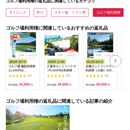
ゴルフ場利用権の返礼品に関連しているカテゴリ
ダイビング
釣り
スキー場・リフト券
ゴルフ場利用権
ゴルフ場利用権に関連しているおすすめの返礼品
出典：ふるなび
出典：ふるなび
出典：ふるなび
出
愛知県 瀬戸市
福岡県 広川町
岡山県 総社市
福
ゴルフ場 施設利用券
久留米カントリークラ
吉備カントリークラブ
【ふ
12,000円分
ブ9,000円分利用券 /
利用券（15枚）050-
フチ
[BBEC002]ゴルフ倶
ゴルフ[AFAD007]
005
小郡
5.0
5.0
5.0
楽部大樹 瀬戸店
ギフ
ゴル
34,000
30,000
50,000
寄付金額:
円
寄付金額:
円
寄付金額:
円
寄付
券 
ラウ
郡市
ゴルフ場利用権の返礼品に関連している記事の紹介