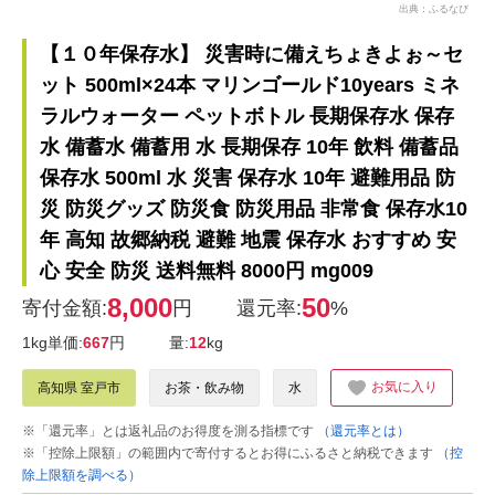
出典：ふるなび
【１０年保存水】 災害時に備えちょきよぉ～セ
ット 500ml×24本 マリンゴールド10years ミネ
ラルウォーター ペットボトル 長期保存水 保存
水 備蓄水 備蓄用 水 長期保存 10年 飲料 備蓄品
保存水 500ml 水 災害 保存水 10年 避難用品 防
災 防災グッズ 防災食 防災用品 非常食 保存水10
年 高知 故郷納税 避難 地震 保存水 おすすめ 安
心 安全 防災 送料無料 8000円 mg009
8,000
50
寄付金額:
円
還元率:
%
1kg単価:
667
円
量:
12
kg
お気に入り
高知県 室戸市
お茶・飲み物
水
※「還元率」とは返礼品のお得度を測る指標です
（還元率とは）
※「控除上限額」の範囲内で寄付するとお得にふるさと納税できます
（控
除上限額を調べる）