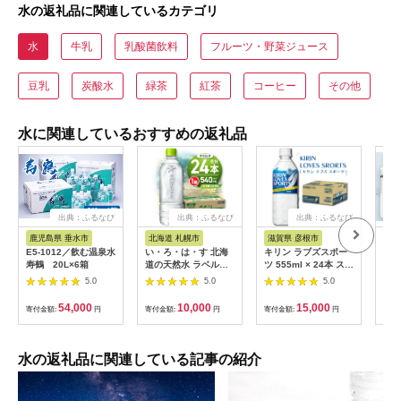
水の返礼品に関連しているカテゴリ
水
牛乳
乳酸菌飲料
フルーツ・野菜ジュース
豆乳
炭酸水
緑茶
紅茶
コーヒー
その他
水に関連しているおすすめの返礼品
出典：ふるなび
出典：ふるなび
出典：ふるなび
鹿児島県 垂水市
北海道 札幌市
滋賀県 彦根市
島
E5-1012／飲む温泉水
い・ろ・は・す 北海
キリン ラブズスポー
純天
寿鶴 20L×6箱
道の天然水 ラベルレ
ツ 555ml × 24本 スポ
水 
ス 540mlPET×24本
ーツドリンク
24
5.0
5.0
5.0
ウォ
期保
54,000
10,000
15,000
寄付金額:
円
寄付金額:
円
寄付金額:
円
寄付
蓄 
用 
アル
【0
水の返礼品に関連している記事の紹介