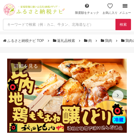
限度額をチェック
お気に入り
メニュー
検索
ふるさと納税ナビ TOP
返礼品検索
肉
鶏肉
鶏肉
詳細を見る