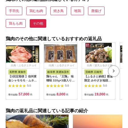
手羽先
鶏むね肉
焼き鳥
地鶏
唐揚げ
鶏もも肉
その他
鶏肉のその他に関連しているおすすめの返礼品
出典：ふるさとチョイ
出典：ふるさとチョイ
出典：楽天ふるさと納
出
ス
ス
税
長野県 東御市
岐阜県 美濃加茂市
宮崎県 日南市
宮
【3回定期便 】信州黄
鶏ちゃん 「王鶏」 味
【ふるさと納税】数量
【た
金シャモモモ・ムネ肉
噌味 320g×3袋入り |
限定 みやざき地頭鶏
ジ肉
セット
美濃守鶏介 国産 鶏肉
厳選 もも肉 炭火焼き
99
5.0
5.0
5.0
冷凍 みそ 郷土料理
計600g 鶏肉 チキン
キジ肉 もも身
M08S53
地鶏 惣菜 国産 食品
ね)
57,000
8,000
19,000
寄付金額:
円
寄付金額:
円
寄付金額:
円
寄付
おかず おつまみ お弁
鳥 
当 ブランド おうち時
の王
間 簡単調理 真空パッ
豊か
ク 小分け おすそ分け
さっ
鶏肉の返礼品に関連している記事の紹介
お取り寄せ グルメ
BBQ バーベキュー お
すすめ 冷凍 宮崎県 日
南市 送料無料