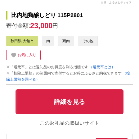
出典：ふるさとチョイス
比内地鶏醸しどり 115P2801
23,000
寄付金額:
円
秋田県 大館市
肉
鶏肉
その他
お気に入り
※「還元率」とは返礼品のお得度を測る指標です
（還元率とは）
※「控除上限額」の範囲内で寄付するとお得にふるさと納税できます
（控
除上限額を調べる）
詳細を見る
この返礼品の取扱いサイト