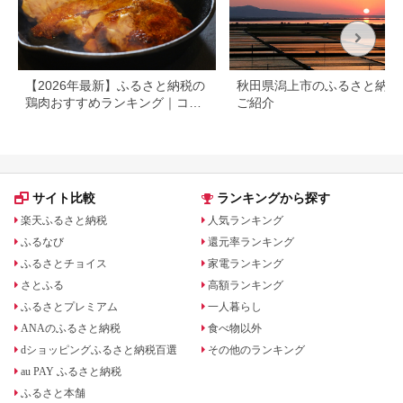
【2026年最新】ふるさと納税の
秋田県潟上市のふるさと納税
鶏肉おすすめランキング｜コス
ご紹介
パ・量・部位別に厳選
サイト比較
ランキングから探す
楽天ふるさと納税
人気ランキング
ふるなび
還元率ランキング
ふるさとチョイス
家電ランキング
さとふる
高額ランキング
ふるさとプレミアム
一人暮らし
ANAのふるさと納税
食べ物以外
dショッピングふるさと納税百選
その他のランキング
au PAY ふるさと納税
ふるさと本舗