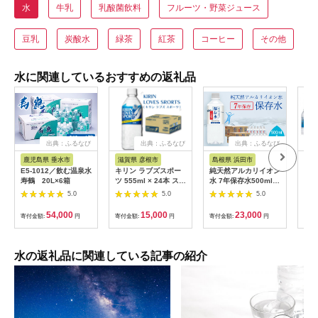
水
牛乳
乳酸菌飲料
フルーツ・野菜ジュース
豆乳
炭酸水
緑茶
紅茶
コーヒー
その他
水に関連しているおすすめの返礼品
出典：ふるなび
出典：ふるなび
出典：ふるなび
出
鹿児島県 垂水市
滋賀県 彦根市
島根県 浜田市
鹿
E5-1012／飲む温泉水
キリン ラブズスポー
純天然アルカリイオン
W-
寿鶴 20L×6箱
ツ 555ml × 24本 スポ
水 7年保存水500ml
(50
ーツドリンク
24本入 2箱 ミネラル
5.0
5.0
5.0
ウォーター 軟水 水 長
期保存 飲料水 防災 備
54,000
15,000
23,000
寄付金額:
円
寄付金額:
円
寄付金額:
円
寄付
蓄 備蓄水 非常用 保存
用 防災用 国産 天然水
アルカリイオン
【043_1842】
水の返礼品に関連している記事の紹介