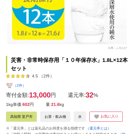
出典：ふるなび
災害・非常時保存用「１０年保存水」1.8L×12本
セット
4.5 （2件）
（2件）
13,000
32
寄付金額:
円
還元率:
%
1kg単価:
602
円
量:
21.6
kg
お気に入り
高知県 室戸市
お茶・飲み物
水
※「還元率」とは返礼品のお得度を測る指標です
（還元率とは）