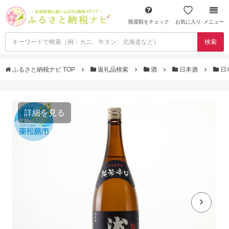
限度額をチェック
お気に入り
メニュー
検索
ふるさと納税ナビ TOP
返礼品検索
酒
日本酒
日
詳細を見る