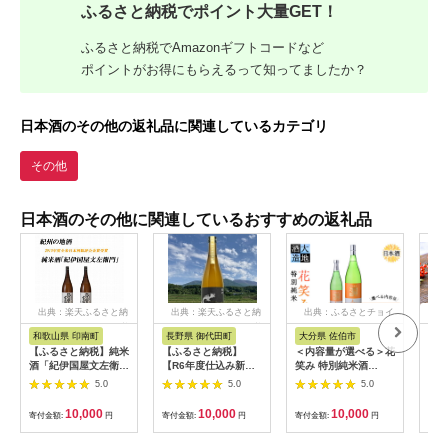
ふるさと納税でポイント大量GET！
ふるさと納税でAmazonギフトコードなど
ポイントがお得にもらえるって知ってましたか？
日本酒のその他の返礼品に関連しているカテゴリ
その他
日本酒のその他に関連しているおすすめの返礼品
出典：楽天ふるさと納
出典：楽天ふるさと納
出典：ふるさとチョイ
出
税
税
ス
和歌山県 印南町
長野県 御代田町
大分県 佐伯市
福
【ふるさと納税】純米
【ふるさと納税】
＜内容量が選べる＞花
日本
酒「紀伊国屋文左衛
【R6年度仕込み新
笑み 特別純米酒
「飛
門」 15度 720ml×2本
酒】寒竹Miyota 特
(720ml・1800ml) 酒
ット 
5.0
5.0
5.0
紀州の地酒 きのくに
別純米酒2本ギフトセ
お酒 日本酒 地酒 アル
百万
やぶんざえもん
ット【1275624】
コール 飲料 大分県 佐
【日
10,000
10,000
10,000
寄付金額:
円
寄付金額:
円
寄付金額:
円
寄付
【EG04】 | 和歌山県
伯市 【FG02・
造酒】
印南町 和歌山 返礼品
FG08】【尺間嶽酒