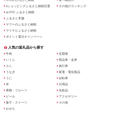
ANAのふるさと納税
食べ物以外
dショッピングふるさと納税百選
その他のランキング
au PAY ふるさと納税
ふるさと本舗
ヤフーのふるさと納税
マイナビふるさと納税
ポイント還元キャンペーン
人気の返礼品から探す
牛肉
定期便
いくら
商品券・金券
カニ
旅行券
うなぎ
家電・電化製品
うに
自転車
米
日用品
果物・フルーツ
化粧品
ビール
アクセサリー
菓子・スイーツ
その他
おせち