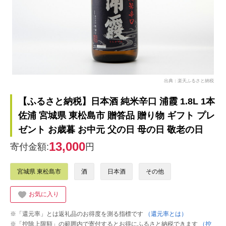
出典：楽天ふるさと納税
【ふるさと納税】日本酒 純米辛口 浦霞 1.8L 1本
佐浦 宮城県 東松島市 贈答品 贈り物 ギフト プレ
ゼント お歳暮 お中元 父の日 母の日 敬老の日
13,000
寄付金額:
円
宮城県 東松島市
酒
日本酒
その他
お気に入り
※「還元率」とは返礼品のお得度を測る指標です
（還元率とは）
※「控除上限額」の範囲内で寄付するとお得にふるさと納税できます
（控