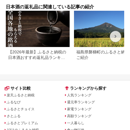
楽天ふるさと 納税 お
店】
酒 酒 日本酒 地酒 ア
日本酒の返礼品に関連している記事の紹介
ルコール飲料 アルコ
ール 家飲み 宅飲み お
取り寄せ 取り寄せ
【2026年最新】ふるさと納税の
福島県磐梯町のふるさと納税
日本酒おすすめ返礼品ランキン
ご紹介
グ｜寄付額・産地別に厳選
サイト比較
ランキングから探す
楽天ふるさと納税
人気ランキング
ふるなび
還元率ランキング
ふるさとチョイス
家電ランキング
さとふる
高額ランキング
ふるさとプレミアム
一人暮らし