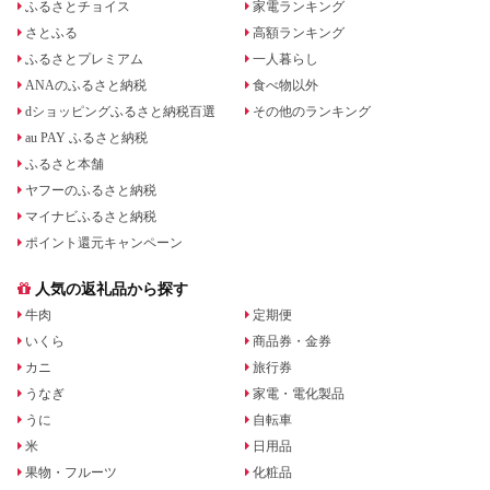
ふるさとチョイス
家電ランキング
さとふる
高額ランキング
ふるさとプレミアム
一人暮らし
ANAのふるさと納税
食べ物以外
dショッピングふるさと納税百選
その他のランキング
au PAY ふるさと納税
ふるさと本舗
ヤフーのふるさと納税
マイナビふるさと納税
ポイント還元キャンペーン
人気の返礼品から探す
牛肉
定期便
いくら
商品券・金券
カニ
旅行券
うなぎ
家電・電化製品
うに
自転車
米
日用品
果物・フルーツ
化粧品