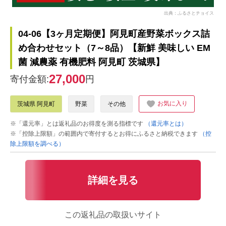
出典：ふるさとチョイス
04-06【3ヶ月定期便】阿見町産野菜ボックス詰
め合わせセット（7～8品）【新鮮 美味しい EM
菌 減農薬 有機肥料 阿見町 茨城県】
27,000
寄付金額:
円
お気に入り
茨城県 阿見町
野菜
その他
※「還元率」とは返礼品のお得度を測る指標です
（還元率とは）
※「控除上限額」の範囲内で寄付するとお得にふるさと納税できます
（控
除上限額を調べる）
詳細を見る
この返礼品の取扱いサイト