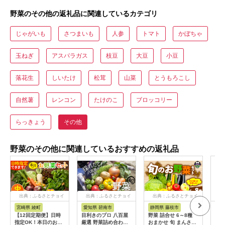
野菜のその他の返礼品に関連しているカテゴリ
じゃがいも
さつまいも
人参
トマト
かぼちゃ
玉ねぎ
アスパラガス
枝豆
大豆
小豆
落花生
しいたけ
松茸
山菜
とうもろこし
自然薯
レンコン
たけのこ
ブロッコリー
らっきょう
その他
野菜のその他に関連しているおすすめの返礼品
出典：ふるさとチョイ
出典：ふるさとチョイ
出典：ふるさとチョイ
出
ス
ス
ス
宮崎県 綾町
愛知県 碧南市
静岡県 藤枝市
静
【12回定期便】日時
目利きのプロ 八百屋
野菜 詰合せ 6～8種
【ふ
指定OK！本日のお野
厳選 野菜詰め合わせ
おまかせ 旬 まんさい
獲れ