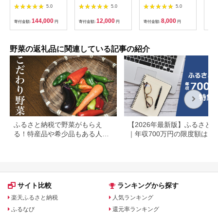
菜セット 〈中サイズ/
セット（8～10種類お
かん ボックス 果物 静
かん
5.0
5.0
5.0
約11～13種〉 2～3人
届け） H151-010
岡県 藤枝市
詰
用 新鮮 産地直送 野菜
野菜
144,000
12,000
8,000
寄付金額:
円
寄付金額:
円
寄付金額:
円
寄付
詰め合わせ 有機栽培
旬 
野菜 果物 野菜セット
菜詰
野菜定期便 送料無料
産地
【オーガニックのまち
野菜の返礼品に関連している記事の紹介
宮崎県綾町】_A0053-
008
ふるさと納税で野菜がもらえ
【2026年最新版】ふるさと
る！特産品や希少品もある人気
｜年収700万円の限度額はい
の自治体まとめ
ら？共働き・住宅ローン別に
底解説
サイト比較
ランキングから探す
楽天ふるさと納税
人気ランキング
ふるなび
還元率ランキング