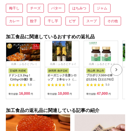
梅干し
チーズ
バター
はちみつ
ジャム
カレー
餃子
干し芋
ピザ
スープ
その他
加工食品に関連しているおすすめの返礼品
出典：ふるさとプレミ
出典：ふるさとチョイ
出典：ふるさとチョイ
出
アム
ス
ス
宮城県 利府町
静岡県 南伊豆町
岡山県 津山市
兵
ドドンと3.2kg！
オーガニック生姜シロ
プロポリス300×2本
淡路
《160g×20個》昔懐
ップ ２本セット（プ
(21224)【1111702】
おす
かしいデミグラスソー
レーン） 【 生姜 健
5.0
5.0
5.0
スハンバーグ 肉 洋食
康 ジンジャーシロッ
簡単 大容量 湯煎 湯せ
プ ジンジャー しょう
16,000
10,000
47,000
寄付金額:
円
寄付金額:
円
寄付金額:
円
寄付
ん 個包装 [大容量 ハ
が 生姜シロップ 】
ンバーグ 肉 おかず 惣
<H-1>
菜 個包装 簡単 湯せん
洋食 湯煎 個別包装 小
加工食品の返礼品に関連している記事の紹介
分 お弁当 便利 お試
し]|06_thm-040601