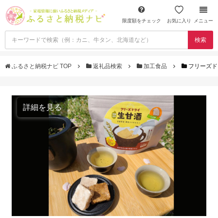
限度額をチェック
お気に入り
メニュー
検索
ふるさと納税ナビ TOP
返礼品検索
加工食品
フリーズドラ
詳細を見る