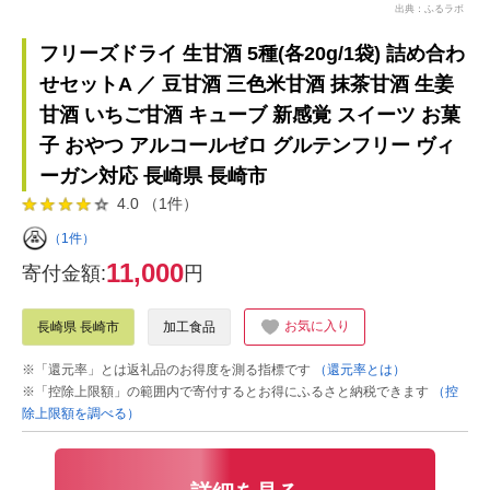
出典：ふるラボ
フリーズドライ 生甘酒 5種(各20g/1袋) 詰め合わ
せセットA ／ 豆甘酒 三色米甘酒 抹茶甘酒 生姜
甘酒 いちご甘酒 キューブ 新感覚 スイーツ お菓
子 おやつ アルコールゼロ グルテンフリー ヴィ
ーガン対応 長崎県 長崎市
4.0 （1件）
（1件）
11,000
寄付金額:
円
お気に入り
長崎県 長崎市
加工食品
※「還元率」とは返礼品のお得度を測る指標です
（還元率とは）
※「控除上限額」の範囲内で寄付するとお得にふるさと納税できます
（控
除上限額を調べる）