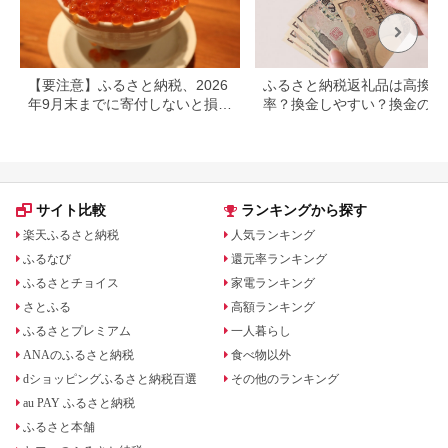
【要注意】ふるさと納税、2026
ふるさと納税返礼品は高換金
年9月末までに寄付しないと損す
率？換金しやすい？換金の可
る可能性大｜10月からの制度変
について
更を解説
サイト比較
ランキングから探す
楽天ふるさと納税
人気ランキング
ふるなび
還元率ランキング
ふるさとチョイス
家電ランキング
さとふる
高額ランキング
ふるさとプレミアム
一人暮らし
ANAのふるさと納税
食べ物以外
dショッピングふるさと納税百選
その他のランキング
au PAY ふるさと納税
ふるさと本舗